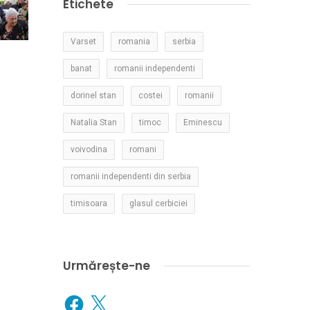
Etichete
Varset
romania
serbia
banat
romanii independenti
dorinel stan
costei
romanii
Natalia Stan
timoc
Eminescu
voivodina
romani
romanii independenti din serbia
timisoara
glasul cerbiciei
Urmărește-ne
Facebook
X