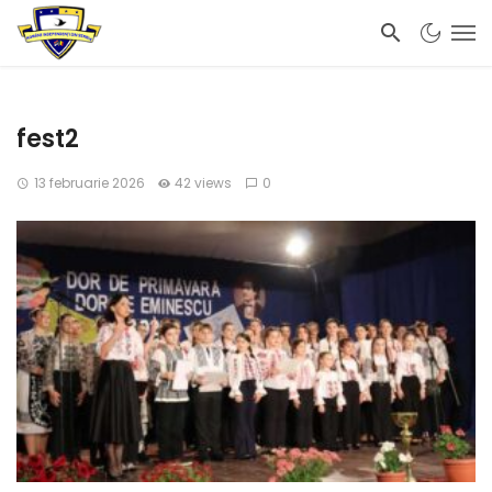
fest2
13 februarie 2026
42 views
0