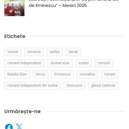
de Eminescu” – Mesici 2026
Etichete
Varset
romania
serbia
banat
romanii independenti
dorinel stan
costei
romanii
Natalia Stan
timoc
Eminescu
voivodina
romani
romanii independenti din serbia
timisoara
glasul cerbiciei
Urmărește-ne
Facebook
X