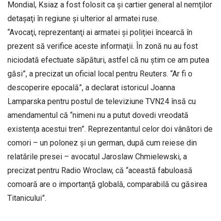
Mondial, Ksiaz a fost folosit ca şi cartier general al nemţilor
detaşaţi în regiune şi ulterior al armatei ruse.
“Avocaţi, reprezentanţi ai armatei şi poliţiei încearcă în
prezent să verifice aceste informaţii. În zonă nu au fost
niciodată efectuate săpături, astfel că nu ştim ce am putea
găsi”, a precizat un oficial local pentru Reuters. “Ar fi o
descoperire epocală”, a declarat istoricul Joanna
Lamparska pentru postul de televiziune TVN24 însă cu
amendamentul că “nimeni nu a putut dovedi vreodată
existenţa acestui tren”. Reprezentantul celor doi vânători de
comori – un polonez şi un german, după cum reiese din
relatările presei – avocatul Jaroslaw Chmielewski, a
precizat pentru Radio Wroclaw, că “această fabuloasă
comoară are o importanţă globală, comparabilă cu găsirea
Titanicului”.