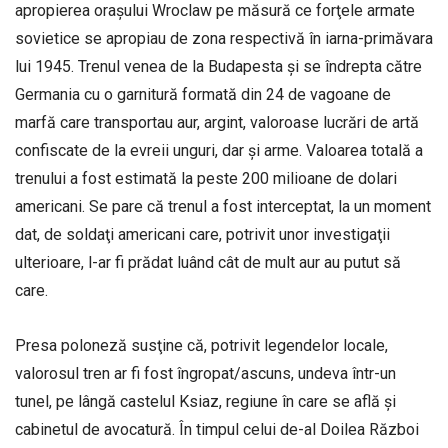
apropierea oraşului Wroclaw pe măsură ce forţele armate
sovietice se apropiau de zona respectivă în iarna-primăvara
lui 1945. Trenul venea de la Budapesta şi se îndrepta către
Germania cu o garnitură formată din 24 de vagoane de
marfă care transportau aur, argint, valoroase lucrări de artă
confiscate de la evreii unguri, dar şi arme. Valoarea totală a
trenului a fost estimată la peste 200 milioane de dolari
americani. Se pare că trenul a fost interceptat, la un moment
dat, de soldaţi americani care, potrivit unor investigaţii
ulterioare, l-ar fi prădat luând cât de mult aur au putut să
care.
Presa poloneză susţine că, potrivit legendelor locale,
valorosul tren ar fi fost îngropat/ascuns, undeva într-un
tunel, pe lângă castelul Ksiaz, regiune în care se află şi
cabinetul de avocatură. În timpul celui de-al Doilea Război