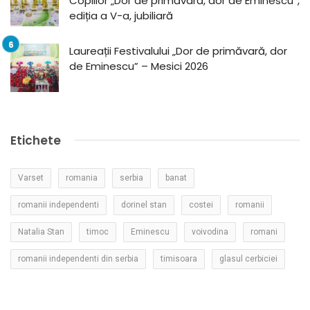
Copiilor „Dor de primăvară, dor de Eminescu”,
ediția a V-a, jubiliară
Laureații Festivalului „Dor de primăvară, dor
de Eminescu” – Mesici 2026
Etichete
Varset
romania
serbia
banat
romanii independenti
dorinel stan
costei
romanii
Natalia Stan
timoc
Eminescu
voivodina
romani
romanii independenti din serbia
timisoara
glasul cerbiciei