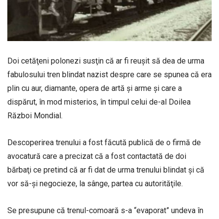
Doi cetăţeni polonezi susţin că ar fi reuşit să dea de urma
fabulosului tren blindat nazist despre care se spunea că era
plin cu aur, diamante, opera de artă şi arme şi care a
dispărut, în mod misterios, în timpul celui de-al Doilea
Război Mondial.
Descoperirea trenului a fost făcută publică de o firmă de
avocatură care a precizat că a fost contactată de doi
bărbaţi ce pretind că ar fi dat de urma trenului blindat şi că
vor să-şi negocieze, la sânge, partea cu autorităţile.
Se presupune că trenul-comoară s-a “evaporat” undeva în