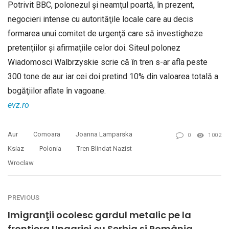
Potrivit BBC, polonezul şi neamţul poartă, în prezent,
negocieri intense cu autorităţile locale care au decis
formarea unui comitet de urgenţă care să investigheze
pretenţiilor şi afirmaţiile celor doi. Siteul polonez
Wiadomosci Walbrzyskie scrie că în tren s-ar afla peste
300 tone de aur iar cei doi pretind 10% din valoarea totală a
bogăţiilor aflate în vagoane.
evz.ro
Aur
Comoara
Joanna Lamparska
0
1002
Ksiaz
Polonia
Tren Blindat Nazist
Wroclaw
PREVIOUS
Imigranţii ocolesc gardul metalic pe la
frontiera Ungariei cu Serbia şi România