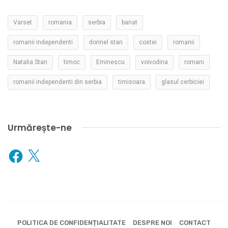
Varset
romania
serbia
banat
romanii independenti
dorinel stan
costei
romanii
Natalia Stan
timoc
Eminescu
voivodina
romani
romanii independenti din serbia
timisoara
glasul cerbiciei
Urmărește-ne
Facebook
X
POLITICA DE CONFIDENȚIALITATE
DESPRE NOI
CONTACT