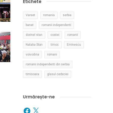
Etichete
Varset
romania
serbia
banat
romanii independenti
dorinel stan
costei
romanii
Natalia Stan
timoc
Eminescu
voivodina
romani
romanii independenti din serbia
timisoara
glasul cerbiciei
Urmărește-ne
Facebook
X