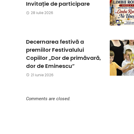
Invitație de participare
28 iulie 2026
Decernarea festivă a
premiilor Festivalului
Copiilor „Dor de primăvară,
dor de Eminescu”
21 iunie 2026
Comments are closed.