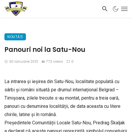
NOUTĂȚI
Panouri noi la Satu-Nou
30 ianuarie 2013
773 views
0
La intrarea și ieșirea din Satu-Nou, localitate populată cu
sârbi și români situată pe drumul internațional Belgrad –
Timișoara, zilele trecute s-au montat, pentru a treia oară,
panouri cu denumirea localității, de data aceasta cu litere
chirile, latine și în română.
Președintele Comunității Locale Satu-Nou, Predrag Škaljak
a declarat că aceste panouri reprezintă simbolul conviețuirii