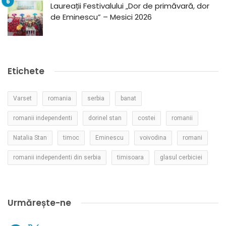
Laureații Festivalului „Dor de primăvară, dor
de Eminescu” – Mesici 2026
Etichete
Varset
romania
serbia
banat
romanii independenti
dorinel stan
costei
romanii
Natalia Stan
timoc
Eminescu
voivodina
romani
romanii independenti din serbia
timisoara
glasul cerbiciei
Urmărește-ne