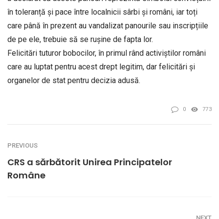
în toleranță și pace între localnicii sârbi și români, iar toți
care până în prezent au vandalizat panourile sau inscripțiile
de pe ele, trebuie să se rușine de fapta lor.
Felicitări tuturor bobocilor, în primul rând activiștilor români
care au luptat pentru acest drept legitim, dar felicitări și
organelor de stat pentru decizia adusă.
0
773
PREVIOUS
CRS a sărbătorit Unirea Principatelor
Române
NEXT