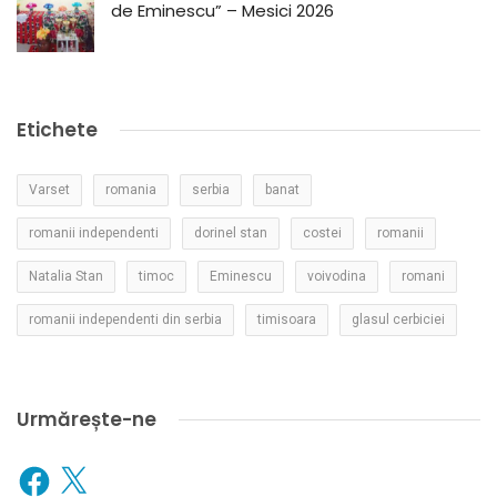
de Eminescu” – Mesici 2026
Etichete
Varset
romania
serbia
banat
romanii independenti
dorinel stan
costei
romanii
Natalia Stan
timoc
Eminescu
voivodina
romani
romanii independenti din serbia
timisoara
glasul cerbiciei
Urmărește-ne
Facebook
X