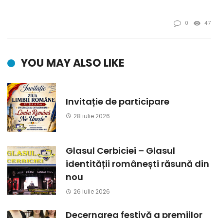
0
47
YOU MAY ALSO LIKE
Invitație de participare
28 iulie 2026
Glasul Cerbiciei – Glasul
identității românești răsună din
nou
26 iulie 2026
Decernarea festivă a premiilor