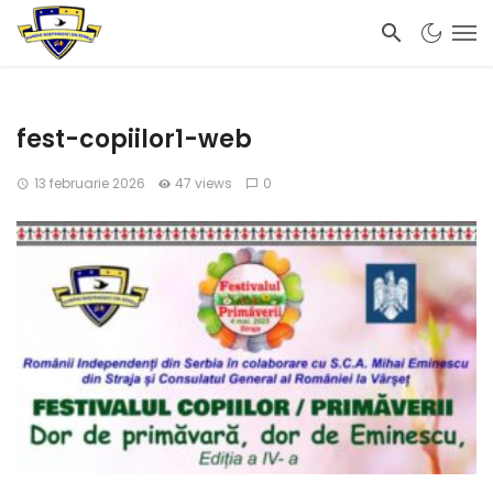
fest-copiilor1-web
13 februarie 2026
47 views
0