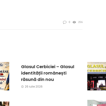
0
256
Glasul Cerbiciei – Glasul
identității românești
răsună din nou
26 iulie 2026