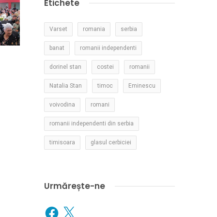
Etichete
Varset
romania
serbia
banat
romanii independenti
dorinel stan
costei
romanii
Natalia Stan
timoc
Eminescu
voivodina
romani
romanii independenti din serbia
timisoara
glasul cerbiciei
Urmărește-ne
Facebook
X