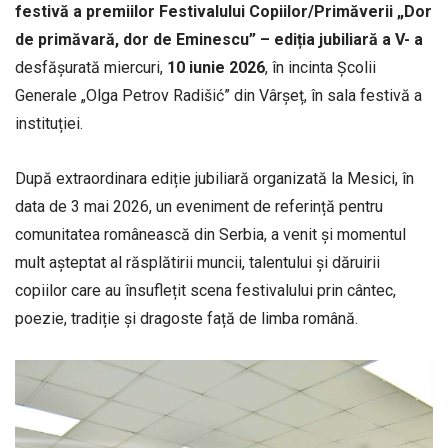
festivă
a
premiilor
Festivalului
Copiilor/
Primăverii „
Dor
de
primăvară,
dor
de
Eminescu” –
ediția
jubiliară
a V- a
desfășurată miercuri,
10
iunie
2026
, în incinta Școlii
Generale „Olga Petrov Radišić” din Vârșeț, în sala festivă a
instituției.
După extraordinara ediție jubiliară organizată la Mesici, în
data de 3 mai 2026, un eveniment de referință pentru
comunitatea românească din Serbia, a venit și momentul
mult așteptat al răsplătirii muncii, talentului și dăruirii
copiilor care au însuflețit scena festivalului prin cântec,
poezie, tradiție și dragoste față de limba română.