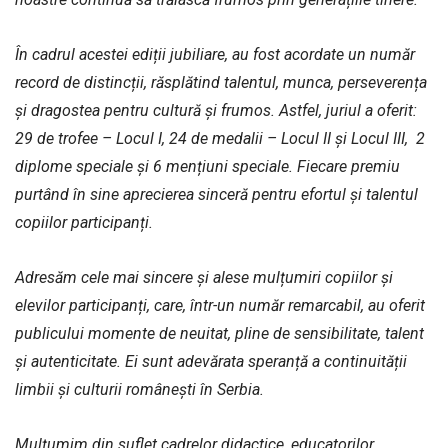
În cadrul acestei ediții jubiliare, au fost acordate un număr
record de distincții, răsplătind talentul, munca, perseverența
și dragostea pentru cultură și frumos. Astfel, juriul a oferit:
29 de trofee – Locul I, 24 de medalii – Locul II și Locul III, 2
diplome speciale și 6 mențiuni speciale. Fiecare premiu
purtând în sine aprecierea sinceră pentru efortul și talentul
copiilor participanți.
Adresăm cele mai sincere și alese mulțumiri copiilor și
elevilor participanți, care, într-un număr remarcabil, au oferit
publicului momente de neuitat, pline de sensibilitate, talent
și autenticitate. Ei sunt adevărata speranță a continuității
limbii și culturii românești în Serbia.
Mulțumim din suflet cadrelor didactice, educatorilor,