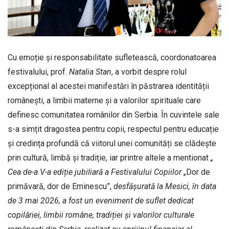
Cu emoție și responsabilitate sufletească, coordonatoarea
festivalului, prof.
Natalia
Stan
, a vorbit despre rolul
excepțional al acestei manifestări în păstrarea identității
românești, a limbii materne și a valorilor spirituale care
definesc comunitatea românilor din Serbia. În cuvintele sale
s-a simțit dragostea pentru copii, respectul pentru educație
și credința profundă că viitorul unei comunități se clădește
prin cultură, limbă și tradiție, iar printre altele a mentionat
„
Cea de-a V-a ediție jubiliară a Festivalului Copiilor
„Dor de
primăvară, dor de Eminescu”,
desfășurată la Mesici, în data
de 3 mai 2026, a fost un eveniment de suflet dedicat
copilăriei, limbii române, tradiției și valorilor culturale