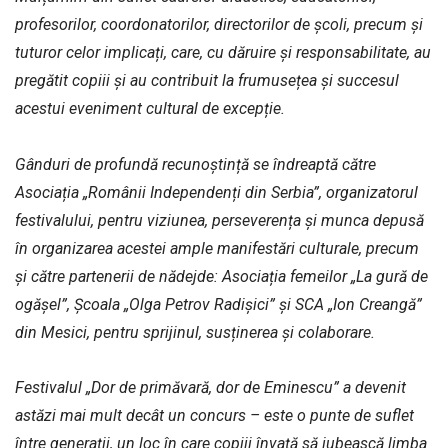
profesorilor, coordonatorilor, directorilor de școli, precum și
tuturor celor implicați, care, cu dăruire și responsabilitate, au
pregătit copiii și au contribuit la frumusețea și succesul
acestui eveniment cultural de excepție.
Gânduri de profundă recunoștință se îndreaptă către
Asociația „Românii Independenți din Serbia”, organizatorul
festivalului, pentru viziunea, perseverența și munca depusă
în organizarea acestei ample manifestări culturale, precum
și către partenerii de nădejde: Asociația femeilor „La gură de
ogășel”, Școala „Olga Petrov Radișici” și SCA „Ion Creangă”
din Mesici, pentru sprijinul, susținerea și colaborare.
Festivalul „Dor de primăvară, dor de Eminescu” a devenit
astăzi mai mult decât un concurs – este o punte de suflet
între generații, un loc în care copiii învață să iubească limba