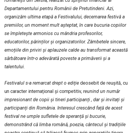
românești din Serbia, realizat cu sprijinul financiar al
Departamentului pentru Românii de Pretutindeni. Azi,
organizăm ultima etapă a Festivalului, decernarea festivă a
premiilor, un moment mult așteptat, în care bucuria copiilor
se împletește armonios cu mândria profesorilor,
educatorilor, părinților și organizatorilor. Zâmbetele sincere,
emoțiile din priviri și aplauzele calde au transformat această
sărbătoare într-o adevărată poveste a primăverii și a
talentului.
Festivalul s-a remarcat drept o ediție
deosebit de reușită, cu
un caracter internațional și competitiv,
reunind un număr
impresionant de copii și tineri participanți , dar și invitați și
participanți din România. Interesul crescând față de acest
festival ne umple sufletele de speranță și bucurie,
demonstrând că limba română, poezia, cântecul și tradițiile
noastre continuă să trăiască frumos prin generațiile tinere.