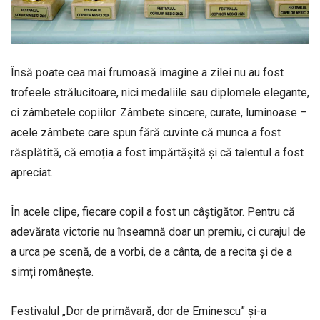
Însă poate cea mai frumoasă imagine a zilei nu au fost
trofeele strălucitoare, nici medaliile sau diplomele elegante,
ci zâmbetele copiilor. Zâmbete sincere, curate, luminoase –
acele zâmbete care spun fără cuvinte că munca a fost
răsplătită, că emoția a fost împărtășită și că talentul a fost
apreciat.
În acele clipe, fiecare copil a fost un câștigător. Pentru că
adevărata victorie nu înseamnă doar un premiu, ci curajul de
a urca pe scenă, de a vorbi, de a cânta, de a recita și de a
simți românește.
Festivalul „Dor de primăvară, dor de Eminescu” și-a