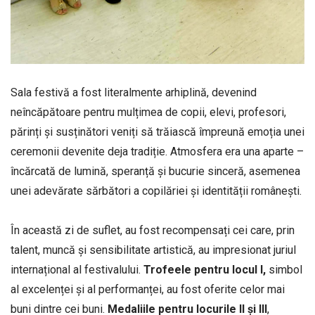
Sala festivă a fost literalmente arhiplină, devenind
neîncăpătoare pentru mulțimea de copii, elevi, profesori,
părinți și susținători veniți să trăiască împreună emoția unei
ceremonii devenite deja tradiție. Atmosfera era una aparte –
încărcată de lumină, speranță și bucurie sinceră, asemenea
unei adevărate sărbători a copilăriei și identității românești.
În această zi de suflet, au fost recompensați cei care, prin
talent, muncă și sensibilitate artistică, au impresionat juriul
internațional al festivalului.
Trofeele
pentru
locul
I,
simbol
al excelenței și al performanței, au fost oferite celor mai
buni dintre cei buni.
Medaliile
pentru
locurile
II
și
III
,