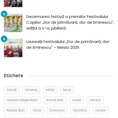
Decernarea festivă a premiilor Festivalului
Copiilor „Dor de primăvară, dor de Eminescu”,
ediția a V-a, jubiliară
Laureații Festivalului „Dor de primăvară, dor
de Eminescu” – Mesici 2026
Etichete
Varset
romania
serbia
banat
romanii independenti
dorinel stan
costei
romanii
Natalia Stan
timoc
Eminescu
voivodina
romani