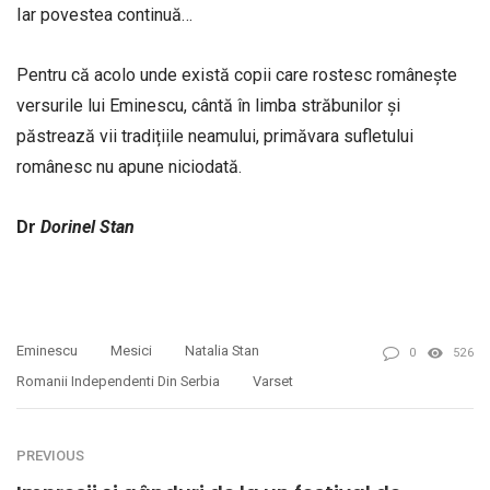
Iar povestea continuă…
Pentru că acolo unde există copii care rostesc românește
versurile lui Eminescu, cântă în limba străbunilor și
păstrează vii tradițiile neamului, primăvara sufletului
românesc nu apune niciodată.
Dr
Dorinel
Stan
Eminescu
Mesici
Natalia Stan
0
526
Romanii Independenti Din Serbia
Varset
PREVIOUS