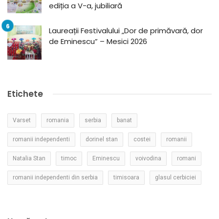
ediția a V-a, jubiliară
Laureații Festivalului „Dor de primăvară, dor
de Eminescu” – Mesici 2026
Etichete
Varset
romania
serbia
banat
romanii independenti
dorinel stan
costei
romanii
Natalia Stan
timoc
Eminescu
voivodina
romani
romanii independenti din serbia
timisoara
glasul cerbiciei