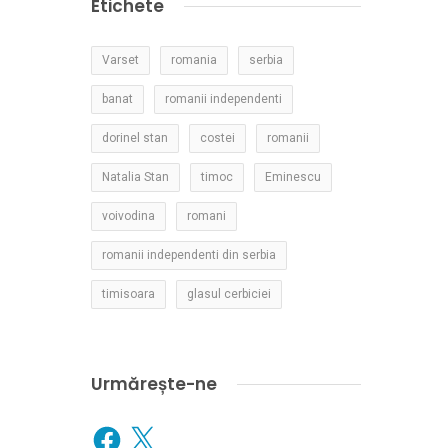
Etichete
Varset
romania
serbia
banat
romanii independenti
dorinel stan
costei
romanii
Natalia Stan
timoc
Eminescu
voivodina
romani
romanii independenti din serbia
timisoara
glasul cerbiciei
Urmărește-ne
Facebook
X