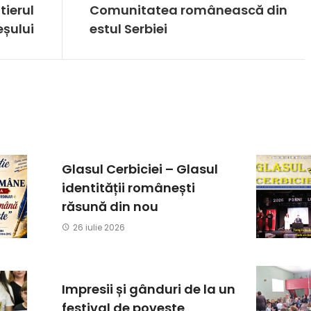
tierul
Comunitatea românească din
eșului
estul Serbiei
Glasul Cerbiciei – Glasul
identității românești
răsună din nou
26 iulie 2026
Impresii și gânduri de la un
festival de poveste