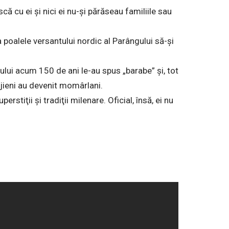
ă cu ei şi nici ei nu-şi părăseau familiile sau
a poalele versantului nordic al Parângului să-şi
ului acum 150 de ani le-au spus „barabe” şi, tot
 jieni au devenit momârlani.
erstiţii şi tradiţii milenare. Oficial, însă, ei nu