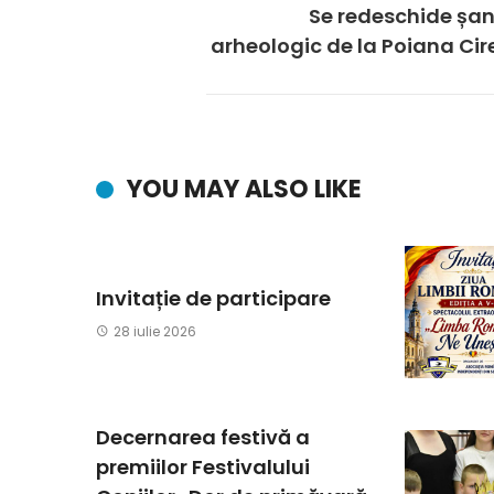
Se redeschide șan
arheologic de la Poiana Cir
YOU MAY ALSO LIKE
Invitație de participare
28 iulie 2026
Decernarea festivă a
premiilor Festivalului