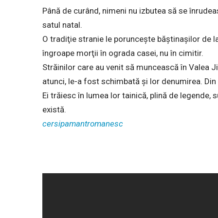
Până de curând, nimeni nu izbutea să se înrudeasc
satul natal.
O tradiţie stranie le porunceşte băştinaşilor de l
îngroape morţii în ograda casei, nu în cimitir.
Străinilor care au venit să muncească în Valea Ji
atunci, le-a fost schimbată şi lor denumirea. Din
Ei trăiesc în lumea lor tainică, plină de legende, sup
există.
cersipamantromanesc