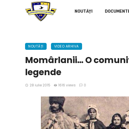
NOUTĂȚI
DOCUMENT
NOUTĂȚI
VIDEO ARHIVA
Momârlanii… O comunit
legende
28 iulie 2015
1616 views
0