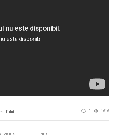
0
1616
ea Jiului
REVIOUS
NEXT