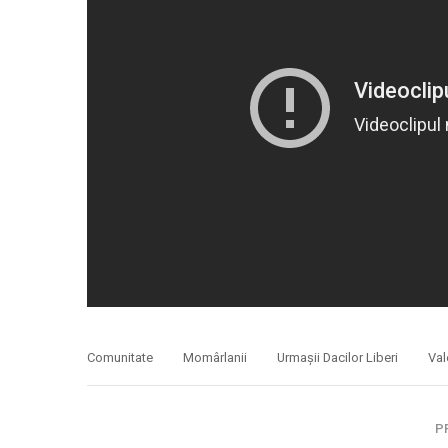
Comunitate
Momârlanii
Urmaşii Dacilor Liberi
Val
P