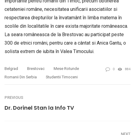
importante pentru românii din Timoc, precum obtinerea
cetateniei române, necesitatea unificarii asociatiilor si
respectarea drepturilor la învatamânt în limba materna în
scolile din localitatile în care exista majoritate româneasca.
La seara româneasca de la Brestovac au participat peste
300 de etnici români, pentru care a cântat si Anica Gantu, o
solista extrem de iubita în Valea Timocului.
Belgrad
Brestovac
Mese Rotunde
0
884
Romanii Din Serbia
Studentii Timoceni
PREVIOUS
Dr. Dorinel Stan la Info TV
NEXT