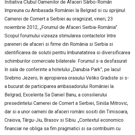
Initiativa Clubul Oamenilor de Afaceri Sârbo-Român
împreuna cu Ambasada României la Belgrad si cu sprijinul
Camerei de Comert a Serbiei au oragnizat, vineri, 23
noiembrie 2012, „Forumul de Afaceri Serbia-România”.
Scopul forumului vizeaza stimularea contactelor între
pareneri de afaceri si firme din România si Serbia si
identificarea de solutii pentru îmbunatatirea si diversificarea
schimburilor comerciale bilaterale. Forumul s-a desfasurat
în sala de conferinte a hotelului „Danubia Park”, pe lacul
Srebrno Jezero, în apropierea orasului Veliko Gradiste si s-
a bucurat de participarea ambasadorului României la
Belgrad, Excelenta Sa Daniel Banu, a consilierului
presedintelui Camerei de Comert a Serbiei, Siniša Mitrovic,
dar si a unor oameni de afaceri români sositi din Timisoara,
Craiova, Târgu-Jiu, Brasov si Sibiu. „Contextul economico
financiar ne obliga sa fim pragmatici si sa contribuim cu