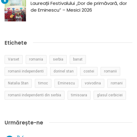
Laureații Festivalului „Dor de primăvară, dor
de Eminescu” – Mesici 2026
Etichete
Varset
romania
serbia
banat
romanii independenti
dorinel stan
costei
romanii
Natalia Stan
timoc
Eminescu
voivodina
romani
romanii independenti din serbia
timisoara
glasul cerbiciei
Urmărește-ne
Facebook
X