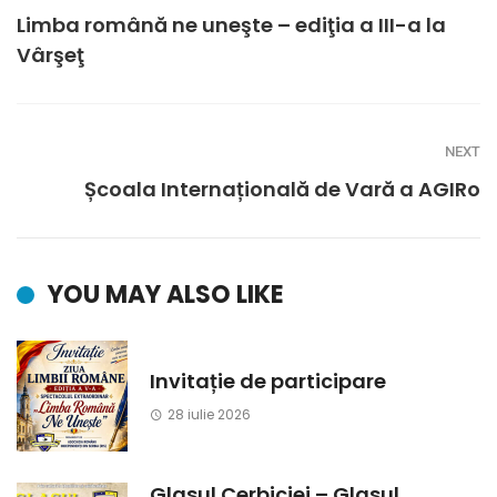
Limba română ne uneşte – ediţia a III-a la
Vârşeţ
NEXT
Școala Internațională de Vară a AGIRo
YOU MAY ALSO LIKE
Invitație de participare
28 iulie 2026
Glasul Cerbiciei – Glasul