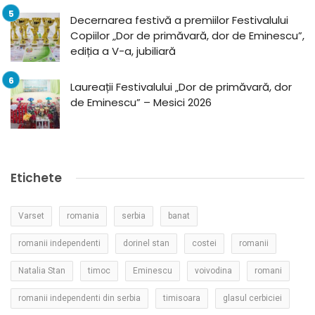
Decernarea festivă a premiilor Festivalului
Copiilor „Dor de primăvară, dor de Eminescu”,
ediția a V-a, jubiliară
Laureații Festivalului „Dor de primăvară, dor
de Eminescu” – Mesici 2026
Etichete
Varset
romania
serbia
banat
romanii independenti
dorinel stan
costei
romanii
Natalia Stan
timoc
Eminescu
voivodina
romani
romanii independenti din serbia
timisoara
glasul cerbiciei