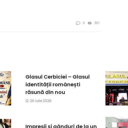
0
301
Glasul Cerbiciei – Glasul
identității românești
răsună din nou
26 iulie 2026
Impresii și gânduri de la un