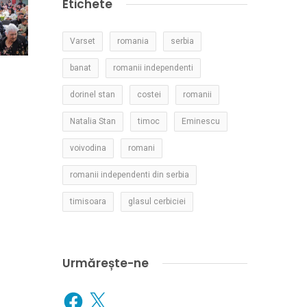
Etichete
Varset
romania
serbia
banat
romanii independenti
dorinel stan
costei
romanii
Natalia Stan
timoc
Eminescu
voivodina
romani
romanii independenti din serbia
timisoara
glasul cerbiciei
Urmărește-ne
Facebook
X