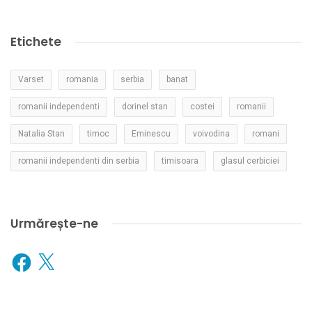
Etichete
Varset
romania
serbia
banat
romanii independenti
dorinel stan
costei
romanii
Natalia Stan
timoc
Eminescu
voivodina
romani
romanii independenti din serbia
timisoara
glasul cerbiciei
Urmărește-ne
Facebook
X