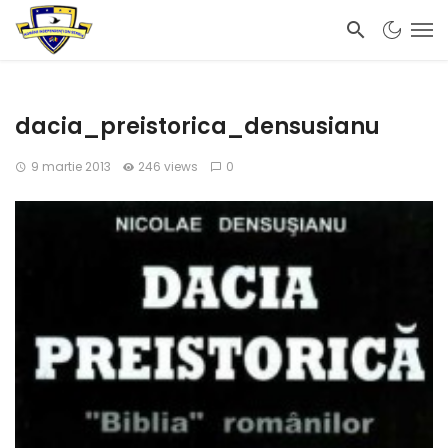
dacia_preistorica_densusianu
9 martie 2013
246 views
0