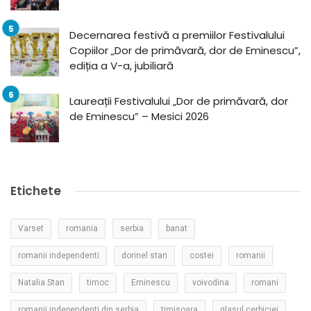
Decernarea festivă a premiilor Festivalului
Copiilor „Dor de primăvară, dor de Eminescu”,
ediția a V-a, jubiliară
Laureații Festivalului „Dor de primăvară, dor
de Eminescu” – Mesici 2026
Etichete
Varset
romania
serbia
banat
romanii independenti
dorinel stan
costei
romanii
Natalia Stan
timoc
Eminescu
voivodina
romani
romanii independenti din serbia
timisoara
glasul cerbiciei