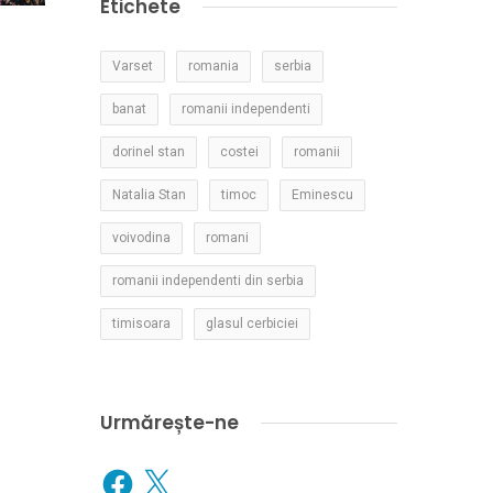
Etichete
Varset
romania
serbia
banat
romanii independenti
dorinel stan
costei
romanii
Natalia Stan
timoc
Eminescu
voivodina
romani
romanii independenti din serbia
timisoara
glasul cerbiciei
Urmărește-ne
Facebook
X