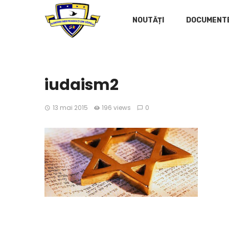
NOUTĂȚI
DOCUMENT
iudaism2
13 mai 2015
196 views
0