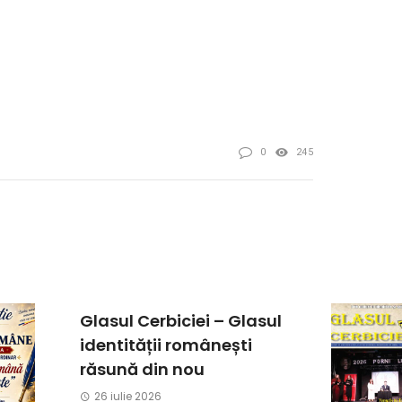
0
245
Glasul Cerbiciei – Glasul
identității românești
răsună din nou
26 iulie 2026