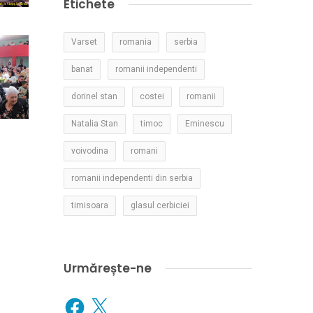
Etichete
Varset
romania
serbia
banat
romanii independenti
dorinel stan
costei
romanii
Natalia Stan
timoc
Eminescu
voivodina
romani
romanii independenti din serbia
timisoara
glasul cerbiciei
Urmărește-ne
Facebook
X