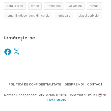
Natalia Stan
timoc
Eminescu
voivodina
romani
romanii independenti din serbia
timisoara
glasul cerbiciei
Urmărește-ne
Facebook
X
POLITICA DE CONFIDENȚIALITATE
DESPRE NOI
CONTACT
Românii Independenți din Serbia © 2026. Construit cu multă
de
TOWR Studio