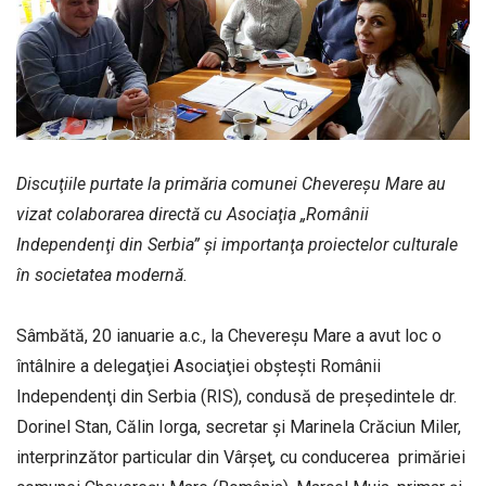
Discuţiile purtate la primăria comunei Chevereşu Mare au
vizat colaborarea directă cu Asociaţia „Românii
Independenţi din Serbia” şi importanţa proiectelor culturale
în societatea modernă.
Sâmbătă, 20 ianuarie a.c., la Chevereşu Mare a avut loc o
întâlnire a delegaţiei Asociaţiei obşteşti Românii
Independenţi din Serbia (RIS), condusă de preşedintele dr.
Dorinel Stan, Călin Iorga, secretar şi Marinela Crăciun Miler,
interprinzător particular din Vârşeţ, cu conducerea primăriei