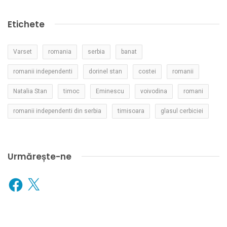
Etichete
Varset
romania
serbia
banat
romanii independenti
dorinel stan
costei
romanii
Natalia Stan
timoc
Eminescu
voivodina
romani
romanii independenti din serbia
timisoara
glasul cerbiciei
Urmărește-ne
Facebook
X