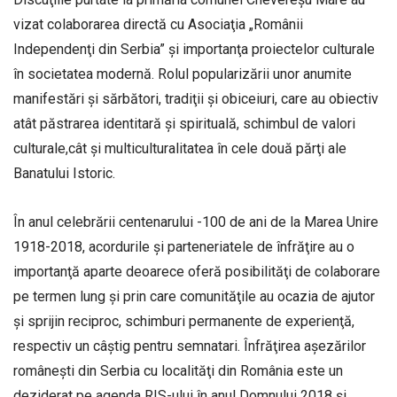
vizat colaborarea directă cu Asociaţia „Românii
Independenţi din Serbia” şi importanţa proiectelor culturale
în societatea modernă. Rolul popularizării unor anumite
manifestări şi sărbători, tradiţii şi obiceiuri, care au obiectiv
atât păstrarea identitară şi spirituală, schimbul de valori
culturale,cât şi multiculturalitatea în cele două părţi ale
Banatului Istoric.
În anul celebrării centenarului -100 de ani de la Marea Unire
1918-2018, acordurile şi parteneriatele de înfrăţire au o
importanţă aparte deoarece oferă posibilităţi de colaborare
pe termen lung şi prin care comunităţile au ocazia de ajutor
şi sprijin reciproc, schimburi permanente de experienţă,
respectiv un câştig pentru semnatari. Înfrăţirea aşezărilor
româneşti din Serbia cu localităţi din România este un
deziderat pe agenda RIS-ului în anul Domnului 2018 şi