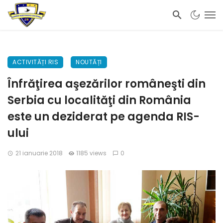
ACTIVITĂȚI RIS
NOUTĂȚI
Înfrăţirea aşezărilor româneşti din
Serbia cu localităţi din România
este un deziderat pe agenda RIS-
ului
21 ianuarie 2018
1185 views
0