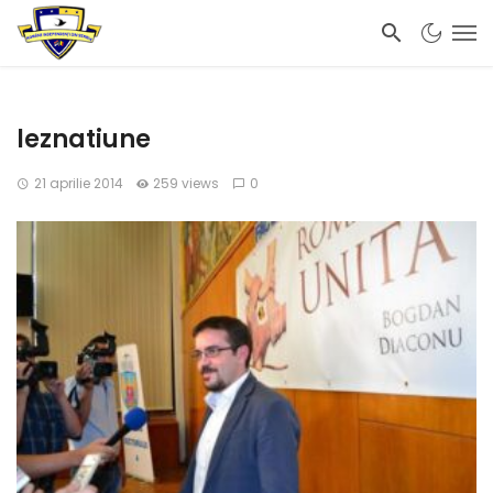
leznatiune
21 aprilie 2014
259 views
0