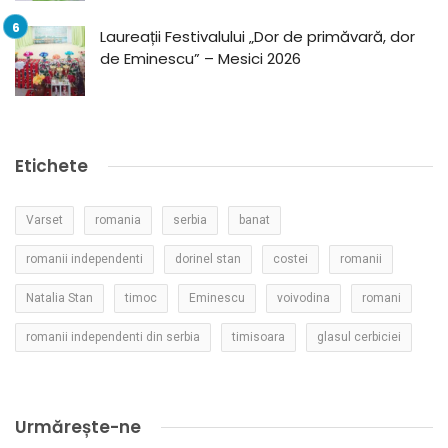
Laureații Festivalului „Dor de primăvară, dor
de Eminescu” – Mesici 2026
Etichete
Varset
romania
serbia
banat
romanii independenti
dorinel stan
costei
romanii
Natalia Stan
timoc
Eminescu
voivodina
romani
romanii independenti din serbia
timisoara
glasul cerbiciei
Urmărește-ne