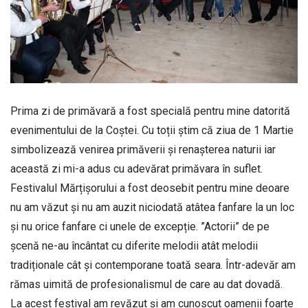
Prima zi de primăvară a fost specială pentru mine datorită
evenimentului de la Coștei. Cu toții știm că ziua de 1 Martie
simbolizează venirea primăverii și renașterea naturii iar
această zi mi-a adus cu adevărat primăvara în suflet.
Festivalul Mărțișorului a fost deosebit pentru mine deoare
nu am văzut și nu am auzit niciodată atâtea fanfare la un loc
și nu orice fanfare ci unele de excepție. ”Actorii” de pe
șcenă ne-au încântat cu diferite melodii atât melodii
tradiționale cât și contemporane toată seara. Într-adevăr am
rămas uimită de profesionalismul de care au dat dovadă.
La acest festival am revăzut și am cunoscut oamenii foarte