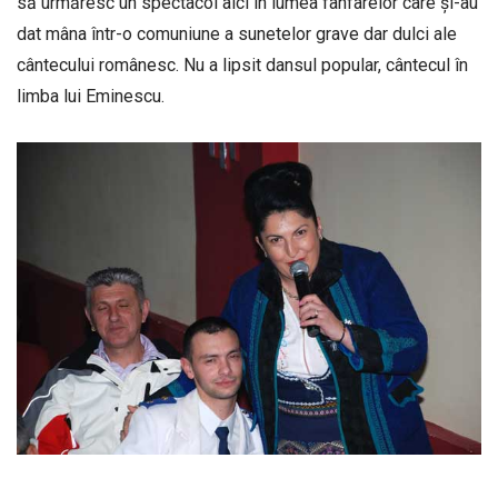
să urmăresc un spectacol aici în lumea fanfarelor care și-au
dat mâna într-o comuniune a sunetelor grave dar dulci ale
cântecului românesc. Nu a lipsit dansul popular, cântecul în
limba lui Eminescu.