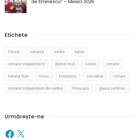
de Eminescu” – Mesici 2026
Etichete
Varset
romania
serbia
banat
romanii independenti
dorinel stan
costei
romanii
Natalia Stan
timoc
Eminescu
voivodina
romani
romanii independenti din serbia
timisoara
glasul cerbiciei
Urmărește-ne
Facebook
X