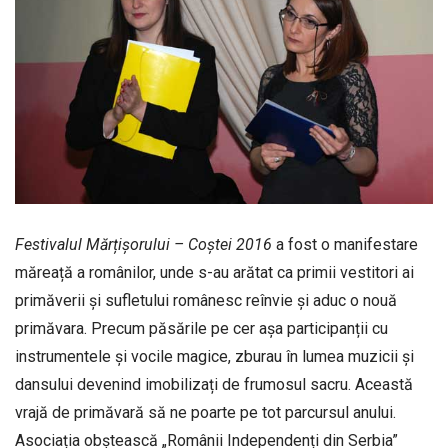
Festivalul Mărțișorului – Coștei 2016
a fost o manifestare
măreață a românilor, unde s-au arătat ca primii vestitori ai
primăverii și sufletului românesc reînvie și aduc o nouă
primăvara. Precum păsările pe cer așa participanții cu
instrumentele și vocile magice, zburau în lumea muzicii și
dansului devenind imobilizați de frumosul sacru. Această
vrajă de primăvară să ne poarte pe tot parcursul anului.
Asociația obștească „Românii Independenți din Serbia”