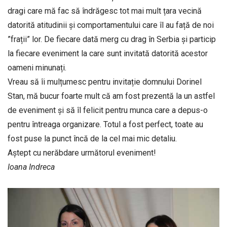
dragi care mă fac să îndrăgesc tot mai mult țara vecină
datorită atitudinii și comportamentului care îl au față de noi
”frații” lor. De fiecare dată merg cu drag în Serbia și particip
la fiecare eveniment la care sunt invitată datorită acestor
oameni minunați.
Vreau să îi mulțumesc pentru invitație domnului Dorinel
Stan, mă bucur foarte mult că am fost prezentă la un astfel
de eveniment și să îl felicit pentru munca care a depus-o
pentru întreaga organizare. Totul a fost perfect, toate au
fost puse la punct încă de la cel mai mic detaliu.
Aștept cu nerăbdare următorul eveniment!
Ioana Indreca