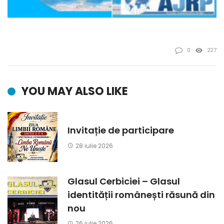
0
227
YOU MAY ALSO LIKE
Invitație de participare
28 iulie 2026
Glasul Cerbiciei – Glasul
identității românești răsună din
nou
26 iulie 2026