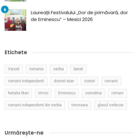
Laureații Festivalului „Dor de primăvară, dor
de Eminescu” – Mesici 2026
Etichete
Varset
romania
serbia
banat
romanii independenti
dorinel stan
costei
romanii
Natalia Stan
timoc
Eminescu
voivodina
romani
romanii independenti din serbia
timisoara
glasul cerbiciei
Urmărește-ne