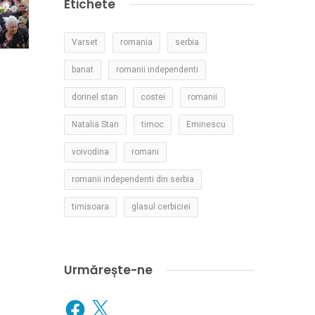
Etichete
Varset
romania
serbia
banat
romanii independenti
dorinel stan
costei
romanii
Natalia Stan
timoc
Eminescu
voivodina
romani
romanii independenti din serbia
timisoara
glasul cerbiciei
Urmărește-ne
Facebook
X