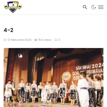
4-2
13 februarie 2026
154 views
0