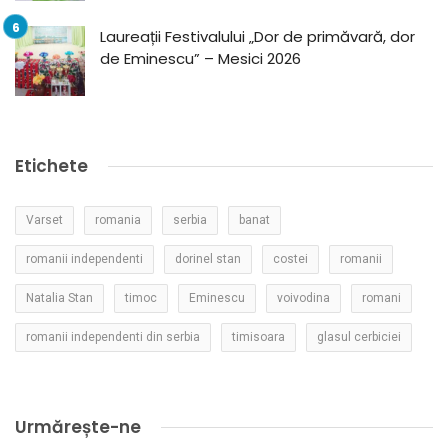
Laureații Festivalului „Dor de primăvară, dor
de Eminescu” – Mesici 2026
Etichete
Varset
romania
serbia
banat
romanii independenti
dorinel stan
costei
romanii
Natalia Stan
timoc
Eminescu
voivodina
romani
romanii independenti din serbia
timisoara
glasul cerbiciei
Urmărește-ne