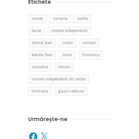
Etichete
Varset
romania
serbia
banat
romanii independenti
dorinel stan
costei
romanii
Natalia Stan
timoc
Eminescu
voivodina
romani
romanii independenti din serbia
timisoara
glasul cerbiciei
Urmărește-ne
Facebook
X