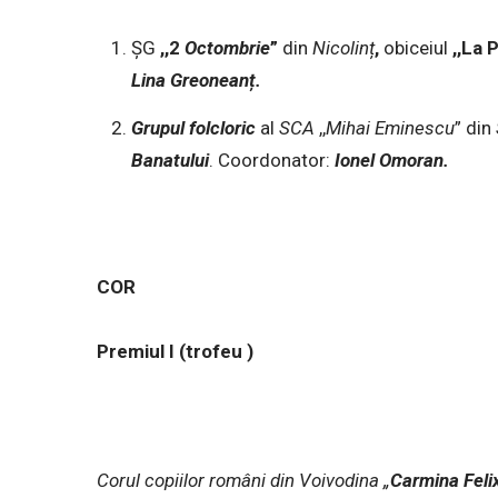
ȘG
,,2
Octombrie
”
din
Nicolinț
,
obiceiul
,,La 
Lina Greoneanț.
Grupul
folcloric
al
SCA
,,
Mihai
Eminescu
” din
Banatului
. Coordonator:
Ionel
Omoran.
COR
Premiul I (trofeu )
Corul copiilor români din Voivodina „
Carmina Feli