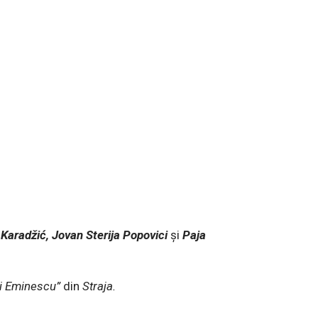
Karadžić, Jovan Sterija Popovici
și
Paja
ai Eminescu”
din
Straja.