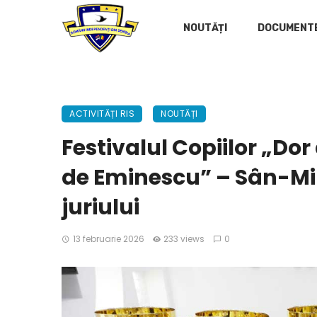
NOUTĂȚI
DOCUMENT
ACTIVITĂȚI RIS
NOUTĂȚI
Festivalul Copiilor „Do
de Eminescu” – Sân-Mih
juriului
13 februarie 2026
233 views
0