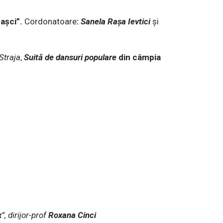
Pașci”.
Cordonatoare
:
Sanela Rașa Ievtici
și
Straja
,
Suită
de
dansuri
populare
din
câmpia
x
”, dirijor-prof
Roxana Cinci