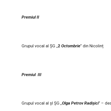
Premiul II
Grupul vocal al ȘG ,,
2
Octombrie
” din Nicolinț
Premiul III
Grupul vocal al șl ȘG
,,
Olga
Petrov
Radișici
” – de