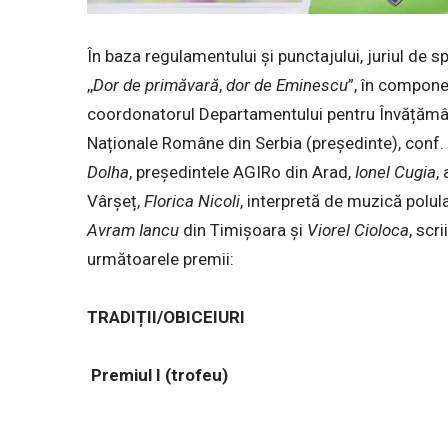
În baza regulamentului și punctajului, juriul de sp
,,
Dor
de
primăvară
,
dor
de
Eminescu
”, în componen
coordonatorul Departamentului pentru Învățământ 
Naționale Române din Serbia (președinte), conf. 
Dolha
, președintele AGIRo din Arad,
Ionel
Cugia
,
Vârșeț,
Florica
Nicoli
, interpretă de muzică polul
Avram
Iancu
din Timișoara și
Viorel
Cioloca
, scr
următoarele premii:
TRADIȚII/OBICEIURI
Premiul I (trofeu)