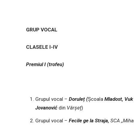
GRUP VOCAL
CLASELE I-IV
Premiul I (trofeu)
Grupul vocal –
Doruleț (
Școala
Mladost, Vuk 
Jovanović
din
Vârșeț
)
Grupul vocal –
Fecile ge la Straja,
SCA ,,Mih