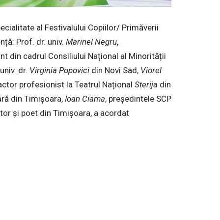
ecialitate al Festivalului Copiilor/ Primăverii
ță: Prof. dr. univ.
Marinel
Negru
,
din cadrul Consiliului Național al Minorității
univ. dr.
Virginia
Popovici
din Novi Sad,
Viorel
 actor profesionist la Teatrul Național
Sterija
din
ară din Timișoara,
Ioan
Ciama
, președintele SCP
iitor și poet din Timişoara, a acordat