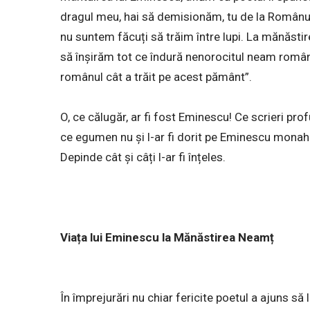
dragul meu, hai să demisionăm, tu de la Românul,
nu suntem făcuți să trăim între lupi. La mănăstire, 
să înșirăm tot ce îndură nenorocitul neam române
românul cât a trăit pe acest pământ”.
O, ce călugăr, ar fi fost Eminescu! Ce scrieri profu
ce egumen nu și l-ar fi dorit pe Eminescu monah 
Depinde cât și câți l-ar fi înțeles.
Viața lui Eminescu la Mănăstirea Neamț
În împrejurări nu chiar fericite poetul a ajuns să