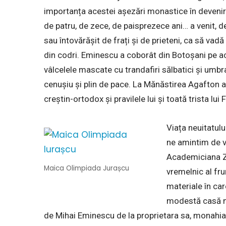
importanța acestei așezări monastice în devenire
de patru, de zece, de paisprezece ani… a venit, de 
sau întovărășit de frați și de prieteni, ca să va
din codri. Eminescu a coborât din Botoșani pe ace
vâlcelele mascate cu trandafiri sălbatici și umbra 
cenușiu și plin de pace. La Mănăstirea Agafton 
creștin-ortodox și pravilele lui și toată trista lui
Viața neuitatulu
ne amintim de vi
Academiciana Z
Maica Olimpiada Jurașcu
vremelnic al fr
materiale în car
modestă casă mo
de Mihai Eminescu de la proprietara sa, monahia