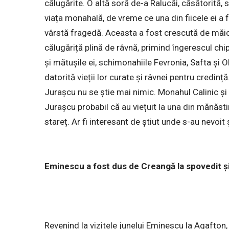
călugărite. O altă soră de-a Ralucăi, căsătorită,
viața monahală, de vreme ce una din fiicele ei a 
vârstă fragedă. Aceasta a fost crescută de măic
călugăriță plină de râvnă, primind îngerescul ch
și mătușile ei, schimonahiile Fevronia, Safta și 
datorită vieții lor curate și râvnei pentru credinț
Jurașcu nu se știe mai nimic. Monahul Calinic și 
Jurașcu probabil că au viețuit la una din mănăsti
stareț. Ar fi interesant de știut unde s-au nevoi
Eminescu a fost dus de Creangă la spovedit și
Revenind la vizitele junelui Eminescu la Agafton