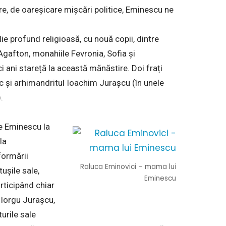
e, de oareșicare mișcări politice, Eminescu ne
e profund religioasă, cu nouă copii, dintre
 Agafton, monahiile Fevronia, Sofia și
i ani stareță la această mănăstire. Doi frați
ic și arhimandritul Ioachim Jurașcu (în unele
.
e Eminescu la
la
formării
Raluca Eminovici – mama lui
tușile sale,
Eminescu
rticipând chiar
 Iorgu Jurașcu,
urile sale