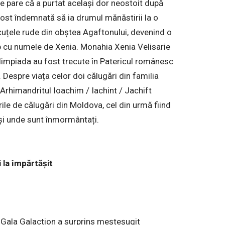
 se pare că a purtat același dor neostoit după
fost îndemnată să ia drumul mănăstirii la o
uțele rude din obștea Agaftonului, devenind o
ip cu numele de Xenia. Monahia Xenia Velisarie
Olimpiada au fost trecute în Patericul românesc
ă. Despre viața celor doi călugări din familia
Arhimandritul Ioachim / Iachint / Jachift
rile de călugări din Moldova, cel din urmă fiind
t și unde sunt înmormântați.
 la împărtășit
, Gala Galaction a surprins meșteșugit