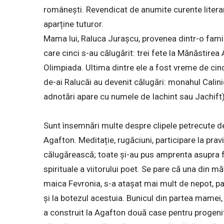
românești. Revendicat de anumite curente literar
aparține tuturor.
Mama lui, Raluca Jurașcu, provenea dintr-o famili
care cinci s-au călugărit: trei fete la Mănăstirea
Olimpiada. Ultima dintre ele a fost vreme de cinc
de-ai Ralucăi au devenit călugări: monahul Calin
adnotări apare cu numele de Iachint sau Jachift)
Sunt însemnări multe despre clipele petrecute d
Agafton. Meditație, rugăciuni, participare la pravi
călugărească; toate și-au pus amprenta asupra 
spirituale a viitorului poet. Se pare că una din mă
maica Fevronia, s-a atașat mai mult de nepot, pa
și la botezul acestuia. Bunicul din partea mamei,
a construit la Agafton două case pentru progenit