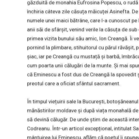
găzduită de monahia Eufrosina Popescu, o rudă de-a
închiria câteva zile căsuța măicuței Asinefta. 
numele unei maici bătrâne, care l-a cunoscut pe
anii săi de sfârșit, venind verile la căsuța de sub
primea vizita bunului său amic, Ion Creangă. Îi ve
pornind la plimbare, stihuitorul cu părul răvășit
șiac, iar pe Creangă cu mustață și barbă, îmbrăca
cum poarta unii călugări de la munte. Și mai spu
că Eminescu a fost dus de Creangă la spovedit și
preotul care a oficiat sfântul sacrament.
În timpul viețuirii sale la București, botoșăneanu
mănăstirilor moldave și după viața monahală de aic
să devină călugăr. De unde știm de această inte
Codreanu. Într-un articol excepțional, intitulat S
mântuirea lui Eminescu, aflăm că poetul îi spunea 