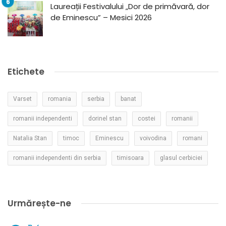
Laureații Festivalului „Dor de primăvară, dor
de Eminescu” – Mesici 2026
Etichete
Varset
romania
serbia
banat
romanii independenti
dorinel stan
costei
romanii
Natalia Stan
timoc
Eminescu
voivodina
romani
romanii independenti din serbia
timisoara
glasul cerbiciei
Urmărește-ne