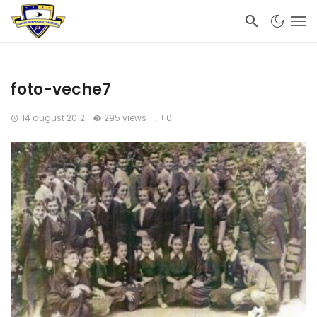
foto-veche7
14 august 2012
295 views
0