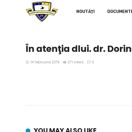
NOUTĂȚI
DOCUMENT
În atenţia dlui. dr. Dori
14 februarie 2019
271 views
0
YOU MAY ALSO LIKE