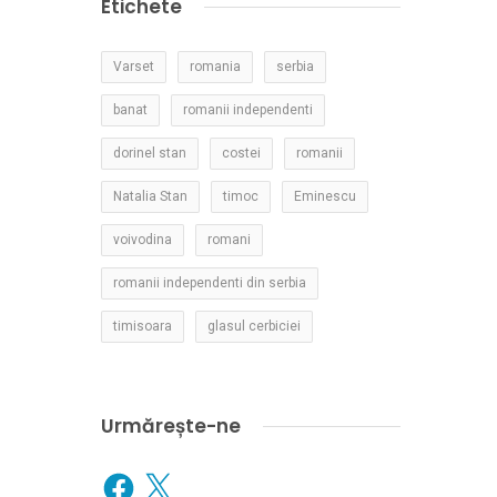
Etichete
Varset
romania
serbia
banat
romanii independenti
dorinel stan
costei
romanii
Natalia Stan
timoc
Eminescu
voivodina
romani
romanii independenti din serbia
timisoara
glasul cerbiciei
Urmărește-ne
Facebook
X