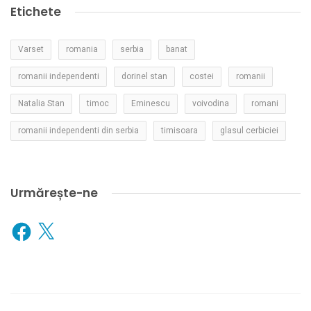
Etichete
Varset
romania
serbia
banat
romanii independenti
dorinel stan
costei
romanii
Natalia Stan
timoc
Eminescu
voivodina
romani
romanii independenti din serbia
timisoara
glasul cerbiciei
Urmărește-ne
Facebook
X