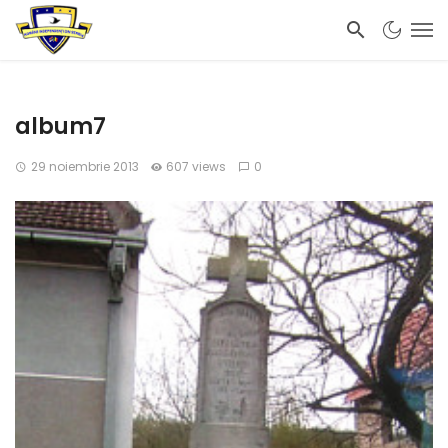
album7
29 noiembrie 2013
607 views
0