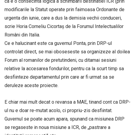
ca e o consecinta logica a schimbarii destinatiei ICR (prin
modificarile la Statut operate prin faimoasa Ordonante de
urgenta din iunie, care a dus la demisia vechii conduceri,
scrie Horia Corneliu Cicortaș de la Forumul Intelectualilor
Români din Italia.
Ce e halucinant este ca guvernul Ponta, prin DRP-ul
controlat direct, se mai oboseseste sa organizeze al doilea
Forum al romanilor de pretutindeni, cu ditamai sesiuni
relative la accesarea fondurilor, pentru ca la scurt timp sa
desfiinteze departamentul prin care ar fi urmat sa se
deruleze aceste proiecte.
E chiar mai mult decat o revansa a MAE, tinand cont ca DRP-
ul nu e doar re-mutat acolo, ci propriu-zis desfiintat.
Guvernul se poate acum apara, spunand ca misiunea DRP
se regaseste in noua misiune a ICR, de „pastrare a