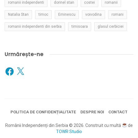
romanii independenti
dorinel stan
costei
romanii
Natalia Stan
timoc
Eminescu
voivodina
romani
romanii independenti din serbia
timisoara
glasul cerbiciei
Urmărește-ne
Facebook
X
POLITICA DE CONFIDENȚIALITATE
DESPRE NOI
CONTACT
Românii Independenți din Serbia © 2026. Construit cu multă
de
TOWR Studio