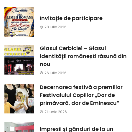
Invitație de participare
28 iulie 2026
Glasul Cerbiciei – Glasul
identității românești răsună din
nou
26 iulie 2026
Decernarea festivă a premiilor
Festivalului Copiilor „Dor de
primăvară, dor de Eminescu”
21 iunie 2026
Impresii și gânduri de la un