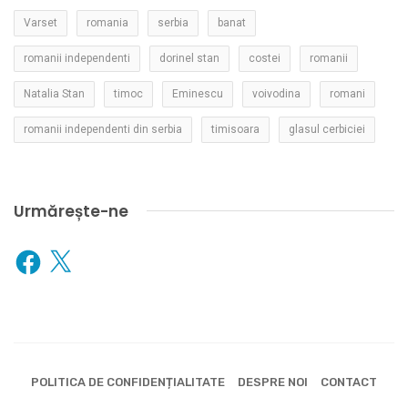
Varset
romania
serbia
banat
romanii independenti
dorinel stan
costei
romanii
Natalia Stan
timoc
Eminescu
voivodina
romani
romanii independenti din serbia
timisoara
glasul cerbiciei
Urmărește-ne
Facebook
X
POLITICA DE CONFIDENȚIALITATE
DESPRE NOI
CONTACT