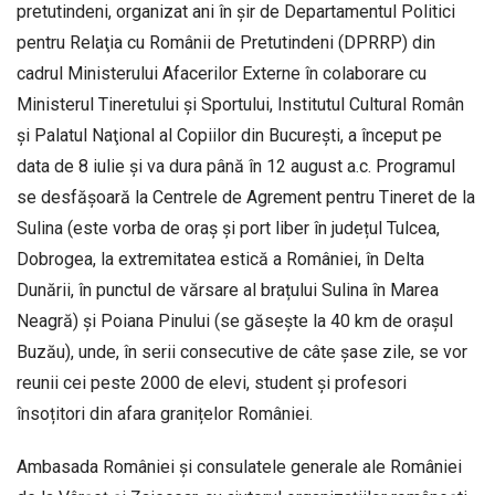
pretutindeni, organizat ani în șir de Departamentul Politici
pentru Relaţia cu Românii de Pretutindeni (DPRRP) din
cadrul Ministerului Afacerilor Externe în colaborare cu
Ministerul Tineretului şi Sportului, Institutul Cultural Român
şi Palatul Naţional al Copiilor din Bucureşti, a început pe
data de 8 iulie și va dura până în 12 august a.c. Programul
se desfășoară la Centrele de Agrement pentru Tineret de la
Sulina (este vorba de oraș și port liber în județul Tulcea,
Dobrogea, la extremitatea estică a României, în Delta
Dunării, în punctul de vărsare al brațului Sulina în Marea
Neagră) și Poiana Pinului (se găsește la 40 km de orașul
Buzău), unde, în serii consecutive de câte șase zile, se vor
reunii cei peste 2000 de elevi, student și profesori
însoțitori din afara granițelor României.
Ambasada României și consulatele generale ale României