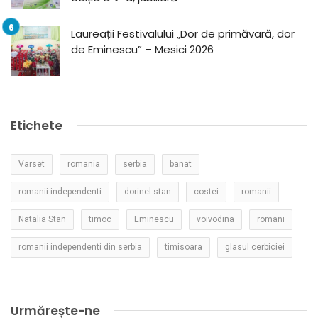
Laureații Festivalului „Dor de primăvară, dor
de Eminescu” – Mesici 2026
Etichete
Varset
romania
serbia
banat
romanii independenti
dorinel stan
costei
romanii
Natalia Stan
timoc
Eminescu
voivodina
romani
romanii independenti din serbia
timisoara
glasul cerbiciei
Urmărește-ne