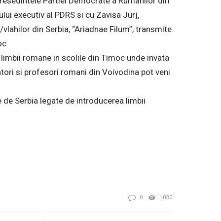
, presedintele Partiei Democrate a Rumanilor din
ului executiv al PDRS si cu Zavisa Jurj,
/vlahilor din Serbia, “Ariadnae Filum”, transmite
oc.
 limbii romane in scolile din Timoc unde invata
atori si profesori romani din Voivodina pot veni
e de Serbia legate de introducerea limbii
0
1032