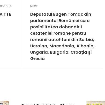
REVIOUS
NEXT
 A T I E
Deputatul Eugen Tomac din
parlamentul României cere
posibilitatea dobandirii
cetateniei romane pentru
romanii autohtoni din Serbia,
Ucraina, Macedonia, Albania,
Ungaria, Bulgaria, Croația și
Grecia