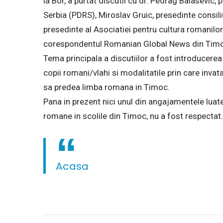
la Bor, a purtat discutii cu dr. Pedrag Balasevic
Serbia (PDRS), Miroslav Gruic, presedinte consili
presedinte al Asociatiei pentru cultura romanilor
corespondentul Romanian Global News din Tim
Tema principala a discutiilor a fost introducerea
copii romani/vlahi si modalitatile prin care invat
sa predea limba romana in Timoc.
Pana in prezent nici unul din angajamentele luat
romane in scolile din Timoc, nu a fost respectat.
Acasa