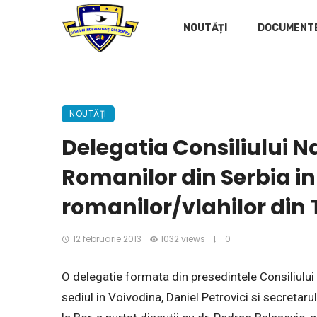
NOUTĂȚI
DOCUMENT
NOUTĂȚI
Delegatia Consiliului N
Romanilor din Serbia in v
romanilor/vlahilor din
12 februarie 2013
1032 views
0
O delegatie formata din presedintele Consiliului
sediul in Voivodina, Daniel Petrovici si secretar