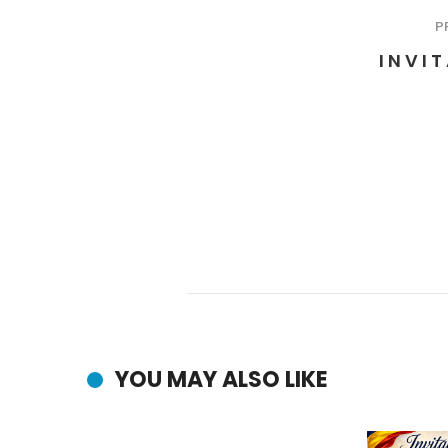
P
I N V I T
YOU MAY ALSO LIKE