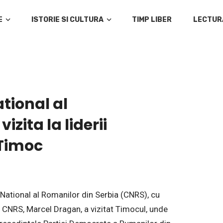
E
ISTORIE SI CULTURA
TIMP LIBER
LECTUR
ational al
izita la liderii
 Timoc
 National al Romanilor din Serbia (CNRS), cu
ul CNRS, Marcel Dragan, a vizitat Timocul, unde