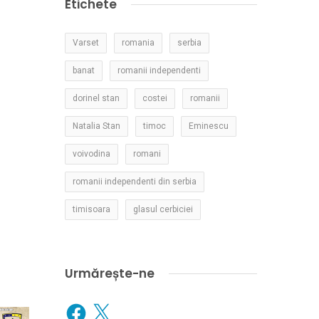
Etichete
Varset
romania
serbia
banat
romanii independenti
dorinel stan
costei
romanii
Natalia Stan
timoc
Eminescu
voivodina
romani
romanii independenti din serbia
timisoara
glasul cerbiciei
Urmărește-ne
Facebook
X