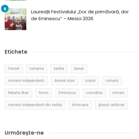
Laureații Festivalului „Dor de primăvară, dor
de Eminescu” – Mesici 2026
Etichete
Varset
romania
serbia
banat
romanii independenti
dorinel stan
costei
romanii
Natalia Stan
timoc
Eminescu
voivodina
romani
romanii independenti din serbia
timisoara
glasul cerbiciei
Urmărește-ne