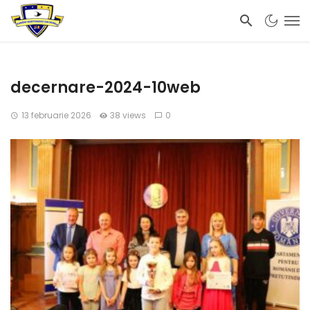
decernare-2024-10web
13 februarie 2026
38 views
0