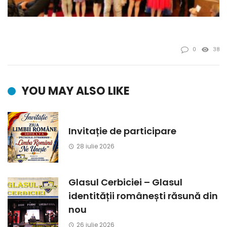
0
38
YOU MAY ALSO LIKE
Invitație de participare
28 iulie 2026
Glasul Cerbiciei – Glasul
identității românești răsună din
nou
26 iulie 2026