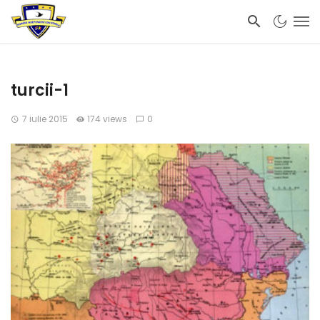
turcii-1
7 iulie 2015
174 views
0