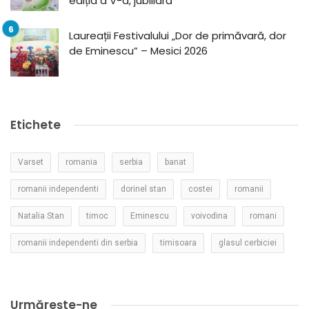
ediția a V-a, jubiliară
Laureații Festivalului „Dor de primăvară, dor
de Eminescu” – Mesici 2026
Etichete
Varset
romania
serbia
banat
romanii independenti
dorinel stan
costei
romanii
Natalia Stan
timoc
Eminescu
voivodina
romani
romanii independenti din serbia
timisoara
glasul cerbiciei
Urmărește-ne