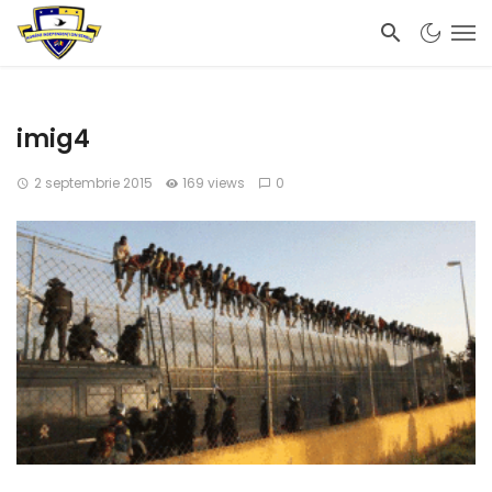
imig4
2 septembrie 2015
169 views
0