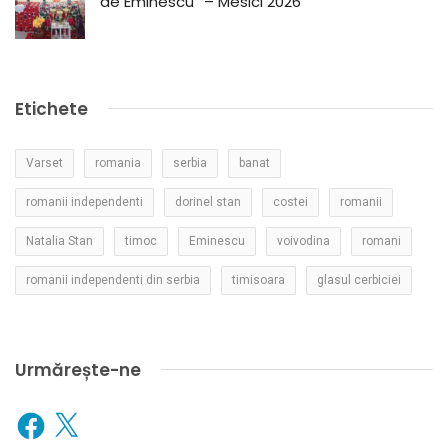
de Eminescu” – Mesici 2026
Etichete
Varset
romania
serbia
banat
romanii independenti
dorinel stan
costei
romanii
Natalia Stan
timoc
Eminescu
voivodina
romani
romanii independenti din serbia
timisoara
glasul cerbiciei
Urmărește-ne
Facebook
X