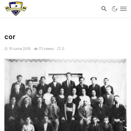
cor
15 iunie 2015
171 views
0