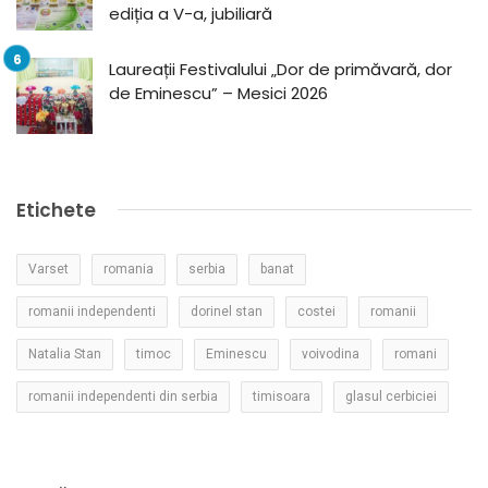
ediția a V-a, jubiliară
Laureații Festivalului „Dor de primăvară, dor
de Eminescu” – Mesici 2026
Etichete
Varset
romania
serbia
banat
romanii independenti
dorinel stan
costei
romanii
Natalia Stan
timoc
Eminescu
voivodina
romani
romanii independenti din serbia
timisoara
glasul cerbiciei