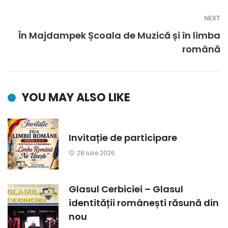
NEXT
În Majdampek Școala de Muzică și în limba
română
YOU MAY ALSO LIKE
Invitație de participare
28 iulie 2026
Glasul Cerbiciei – Glasul
identității românești răsună din
nou