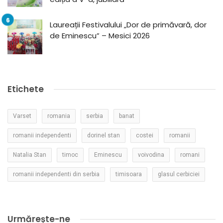
Laureații Festivalului „Dor de primăvară, dor
de Eminescu” – Mesici 2026
Etichete
Varset
romania
serbia
banat
romanii independenti
dorinel stan
costei
romanii
Natalia Stan
timoc
Eminescu
voivodina
romani
romanii independenti din serbia
timisoara
glasul cerbiciei
Urmărește-ne