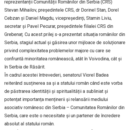
reprezentanții Comunității Românilor din Serbia (CRS)
Stevan Mihailov, președintele CRS, dr Dorinel Stan, Dorel
Cebzan și Daniel Magdu, vicepreședinți, Stamin Liviu,
secretar și Pavel Pecurar, președintele filialei CRS din
Grebenaț. Cu acest prilej s-a prezentat situația românilor din
Serbia, stagiul actual și găsirea unor mijloace de soluționare
privind complexitatea problemelor majore cu care se
confruntă minoritatea românească, atât în Voivodina, cât și
în Serbia de Răsărit.
În cadrul acestei întrevederi, senatorul Viorel Badea
reiterând susținerea sa și a statului român când este vorba
de păstrarea identității și spiritualității a subliniat și
potențat importanța menținerii și relansării mediului
asociativ românesc din Serbia – Comunitatea Românilor din
Serbia, care este o necesitate și un partener de încredere
absolut al statului român.