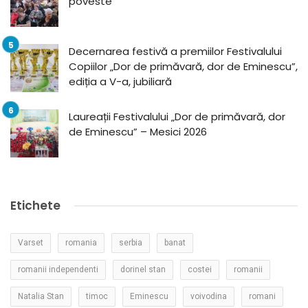
poveste
Decernarea festivă a premiilor Festivalului
Copiilor „Dor de primăvară, dor de Eminescu”,
ediția a V-a, jubiliară
Laureații Festivalului „Dor de primăvară, dor
de Eminescu” – Mesici 2026
Etichete
Varset
romania
serbia
banat
romanii independenti
dorinel stan
costei
romanii
Natalia Stan
timoc
Eminescu
voivodina
romani