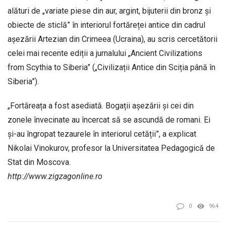
alături de „variate piese din aur, argint, bijuterii din bronz și
obiecte de sticlă” în interiorul fortăreței antice din cadrul
așezării Artezian din Crimeea (Ucraina), au scris cercetătorii
celei mai recente ediții a jurnalului „Ancient Civilizations
from Scythia to Siberia” („Civilizații Antice din Sciția până în
Siberia”).
„Fortăreața a fost asediată. Bogații așezării și cei din
zonele învecinate au încercat să se ascundă de romani. Ei
și-au îngropat tezaurele în interiorul cetății”, a explicat
Nikolai Vinokurov, profesor la Universitatea Pedagogică de
Stat din Moscova.
http://www.zigzagonline.ro
0
964