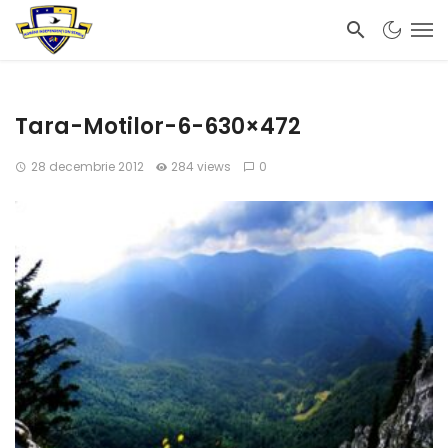
Tara-Motilor-6-630×472
28 decembrie 2012
284 views
0