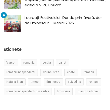
ediția a V-a, jubiliară
Laureații Festivalului „Dor de primăvară, dor
de Eminescu” – Mesici 2026
Etichete
Varset
romania
serbia
banat
romanii independenti
dorinel stan
costei
romanii
Natalia Stan
timoc
Eminescu
voivodina
romani
romanii independenti din serbia
timisoara
glasul cerbiciei