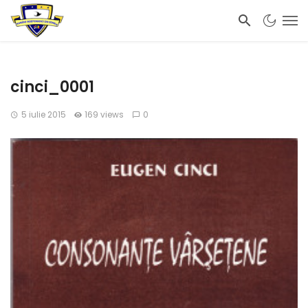
cinci_0001
5 iulie 2015
169 views
0