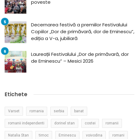
poveste
Decernarea festivă a premiilor Festivalului
Copiilor „Dor de primăvară, dor de Eminescu”,
ediția a V-a, jubiliară
Laureații Festivalului „Dor de primăvară, dor
de Eminescu” – Mesici 2026
Etichete
Varset
romania
serbia
banat
romanii independenti
dorinel stan
costei
romanii
Natalia Stan
timoc
Eminescu
voivodina
romani