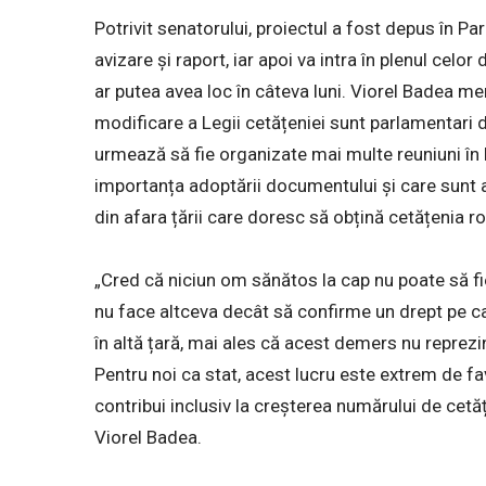
Potrivit senatorului, proiectul a fost depus în P
avizare și raport, iar apoi va intra în plenul cel
ar putea avea loc în câteva luni. Viorel Badea me
modificare a Legii cetățeniei sunt parlamentari d
urmează să fie organizate mai multe reuniuni în 
importanța adoptării documentului și care sunt 
din afara țării care doresc să obțină cetățenia 
„Cred că niciun om sănătos la cap nu poate să fi
nu face altceva decât să confirme un drept pe car
în altă țară, mai ales că acest demers nu reprezi
Pentru noi ca stat, acest lucru este extrem de fa
contribui inclusiv la creșterea numărului de cetă
Viorel Badea.