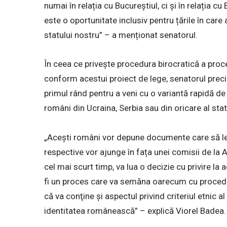
numai în relația cu Bucureștiul, ci și în relația c
este o oportunitate inclusiv pentru țările în care
statului nostru” – a menționat senatorul.
În ceea ce privește procedura birocratică a proc
conform acestui proiect de lege, senatorul prec
primul rând pentru a veni cu o variantă rapidă de
români din Ucraina, Serbia sau din oricare al stat
„Acești români vor depune documente care să le 
respective vor ajunge în fața unei comisii de la A
cel mai scurt timp, va lua o decizie cu privire la
fi un proces care va semăna oarecum cu procedu
că va conţine şi aspectul privind criteriul etnic al
identitatea românească” – explică Viorel Badea.