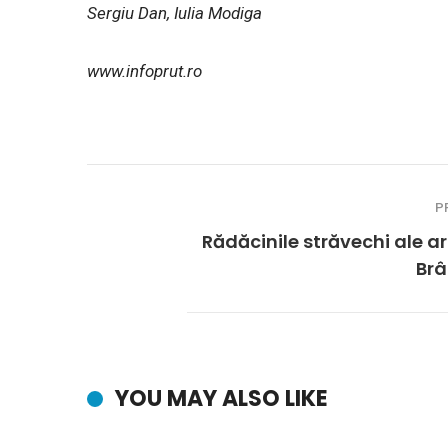
Sergiu Dan, Iulia Modiga
www.infoprut.ro
P
Rădăcinile străvechi ale art
Brâ
YOU MAY ALSO LIKE