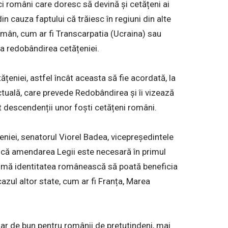
i români care doresc să devină și cetățeni ai
n cauza faptului că trăiesc în regiuni din alte
român, cum ar fi Transcarpatia (Ucraina) sau
ita redobândirea cetățeniei.
țeniei, astfel încât aceasta să fie acordată, la
tuală, care prevede Redobândirea și îi vizează
 descendenții unor foști cetățeni români.
țeniei, senatorul Viorel Badea, vicepreședintele
e că amendarea Legii este necesară în primul
asumă identitatea românească să poată beneficia
azul altor state, cum ar fi Franța, Marea
ar de bun pentru românii de pretutindeni, mai