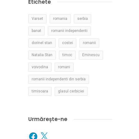
Etichete
Varset
romania
serbia
banat
romanii independenti
dorinel stan
costei
romanii
Natalia Stan
timoc
Eminescu
voivodina
romani
romanii independenti din serbia
timisoara
glasul cerbiciei
Urmărește-ne
Facebook
X