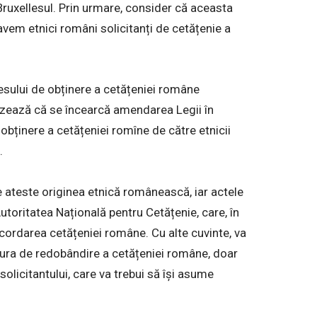
u Bruxellesul. Prin urmare, consider că aceasta
 avem etnici români solicitanți de cetățenie a
esului de obținere a cetățeniei române
izează că se încearcă amendarea Legii în
 obținere a cetățeniei romîne de către etnicii
.
ateste originea etnică românească, iar actele
utoritatea Națională pentru Cetățenie, care, în
 acordarea cetățeniei române. Cu alte cuvinte, va
ra de redobândire a cetățeniei române, doar
 solicitantului, care va trebui să îşi asume