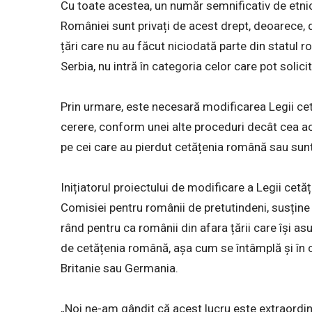
Cu toate acestea, un număr semnificativ de etnic
României sunt privați de acest drept, deoarece, di
țări care nu au făcut niciodată parte din statul 
Serbia, nu intră în categoria celor care pot solic
Prin urmare, este necesară modificarea Legii cetă
cerere, conform unei alte proceduri decât cea ac
pe cei care au pierdut cetățenia română sau sunt
Inițiatorul proiectului de modificare a Legii cetă
Comisiei pentru românii de pretutindeni, susțin
rând pentru ca românii din afara țării care își 
de cetățenia română, așa cum se întâmplă și în c
Britanie sau Germania.
„Noi ne-am gândit că acest lucru este extraordin