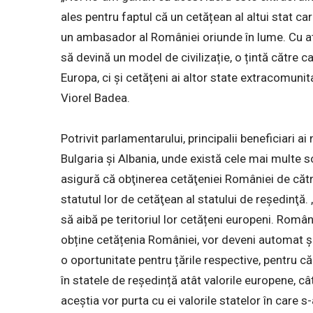
ales pentru faptul că un cetățean al altui stat ca
un ambasador al României oriunde în lume. Cu a
să devină un model de civilizație, o țintă către c
Europa, ci și cetățeni ai altor state extracomuni
Viorel Badea.
Potrivit parlamentarului, principalii beneficiari ai 
Bulgaria şi Albania, unde există cele mai multe so
asigură că obţinerea cetăţeniei României de către
statutul lor de cetăţean al statului de reşedinţă
să aibă pe teritoriul lor cetățeni europeni. Român
obține cetățenia României, vor deveni automat ș
o oportunitate pentru țările respective, pentru 
în statele de reședință atât valorile europene, c
aceștia vor purta cu ei valorile statelor în care 