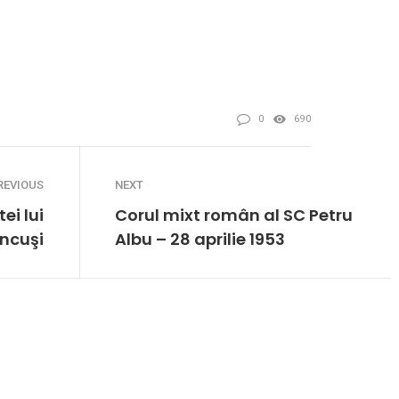
0
690
REVIOUS
NEXT
ei lui
Corul mixt român al SC Petru
ncuşi
Albu – 28 aprilie 1953