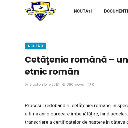
NOUTĂȚI
DOCUMENT
NOUTĂȚI
Cetăţenia română – un 
etnic român
9 octombrie 2013
690 views
0
Procesul redobândirii cetățeniei române, în speci
ultimii ani o oarecare îmbunătățire, fiind acceler
transcriere a certificatelor de naștere în câteva