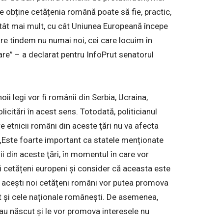
re obține cetățenia română poate să fie, practic,
tât mai mult, cu cât Uniunea Europeană începe
are tindem nu numai noi, cei care locuim în
tare” – a declarat pentru InfoPrut senatorul
noii legi vor fi românii din Serbia, Ucraina,
licitări în acest sens. Totodată, politicianul
 etnicii români din aceste ţări nu va afecta
. „Este foarte important ca statele menționate
ii din aceste ţări, în momentul în care vor
i cetățeni europeni și consider că aceasta este
că acești noi cetățeni români vor putea promova
ât şi cele naționale românești. De asemenea,
s-au născut și le vor promova interesele nu