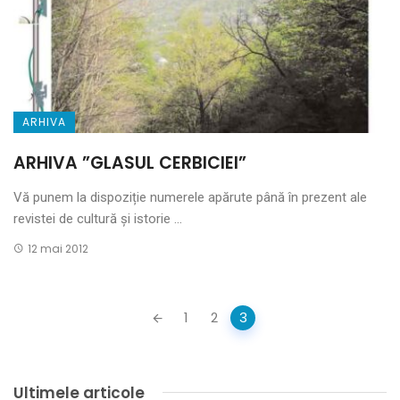
ARHIVA
ARHIVA ”GLASUL CERBICIEI”
Vă punem la dispoziție numerele apărute până în prezent ale
revistei de cultură și istorie ...
12 mai 2012
Posts
1
2
3
navigation
Ultimele articole