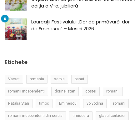
ediția a V-a, jubiliară
Laureații Festivalului „Dor de primăvară, dor
de Eminescu” – Mesici 2026
Etichete
Varset
romania
serbia
banat
romanii independenti
dorinel stan
costei
romanii
Natalia Stan
timoc
Eminescu
voivodina
romani
romanii independenti din serbia
timisoara
glasul cerbiciei