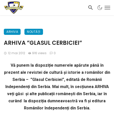
ARHIVA
NOUTĂȚI
ARHIVA ”GLASUL CERBICIEI”
12 mai 2012
916 views
0
Vă punem la dispoziție numerele apărute până în
prezent ale revistei de cultură și istorie a românilor din
Serbia – ”Glasul Cerbiciei”, editată de Românii
Independenți din Serbia. Mai mult, în secțiunea ARHIVA
veți găsi și alte publicații românești din Serbia, iar în
curând la dispoziția dumneavoastră va fi și editura
Românilor Independenți din Serbia.