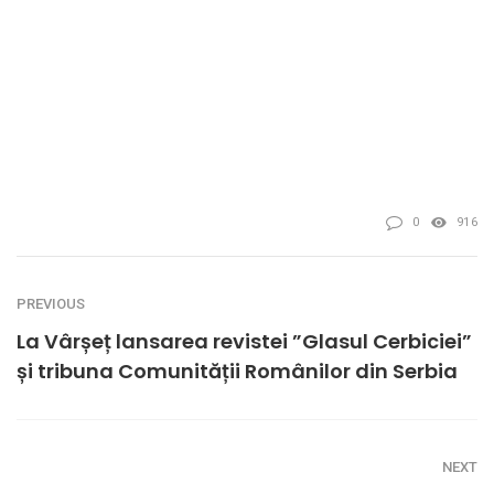
0
916
PREVIOUS
La Vârșeț lansarea revistei ”Glasul Cerbiciei”
și tribuna Comunității Românilor din Serbia
NEXT