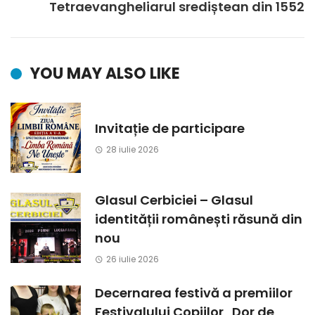
Tetraevangheliarul srediștean din 1552
YOU MAY ALSO LIKE
Invitație de participare
28 iulie 2026
Glasul Cerbiciei – Glasul
identității românești răsună din
nou
26 iulie 2026
Decernarea festivă a premiilor
Festivalului Copiilor „Dor de