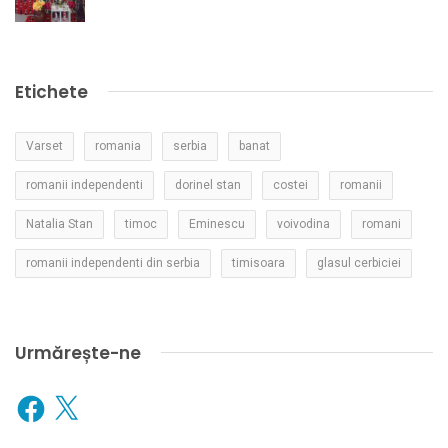
Etichete
Varset
romania
serbia
banat
romanii independenti
dorinel stan
costei
romanii
Natalia Stan
timoc
Eminescu
voivodina
romani
romanii independenti din serbia
timisoara
glasul cerbiciei
Urmărește-ne
Facebook
X