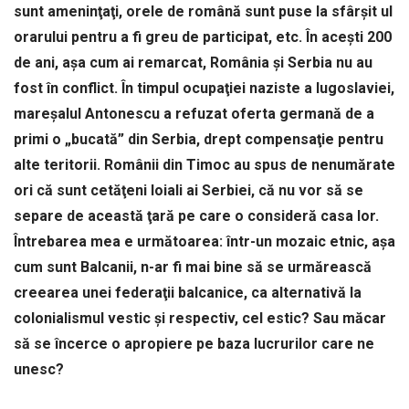
sunt ameninţaţi, orele de română sunt puse la sfârşit ul
orarului pentru a fi greu de participat, etc. În aceşti 200
de ani, aşa cum ai remarcat, România şi Serbia nu au
fost în conflict. În timpul ocupaţiei naziste a Iugoslaviei,
mareşalul Antonescu a refuzat oferta germană de a
primi o „bucată” din Serbia, drept compensaţie pentru
alte teritorii. Românii din Timoc au spus de nenumărate
ori că sunt cetăţeni loiali ai Serbiei, că nu vor să se
separe de această ţară pe care o consideră casa lor.
Întrebarea mea e următoarea: într-un mozaic etnic, aşa
cum sunt Balcanii, n-ar fi mai bine să se urmărească
creearea unei federaţii balcanice, ca alternativă la
colonialismul vestic şi respectiv, cel estic? Sau măcar
să se încerce o apropiere pe baza lucrurilor care ne
unesc?