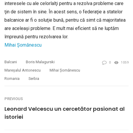
interesele cu ale celorlalţi pentru a rezolva probleme care
ţin de sistem în sine. În acest sens, o federaţie a statelor
balcanice ar fi o soluţie bună, pentru că simt că majoritatea
are aceleaşi probleme. E mult mai eficient să ne luptăm
împreună pentru rezolvarea lor.
Mihai Șomănescu
Balcani
Boris Malagurski
0
1059
Mareşalul Antonescu
Mihai Șomănescu
Romania
Serbia
PREVIOUS
Leonard Velcescu un cercetător pasionat al
istoriei