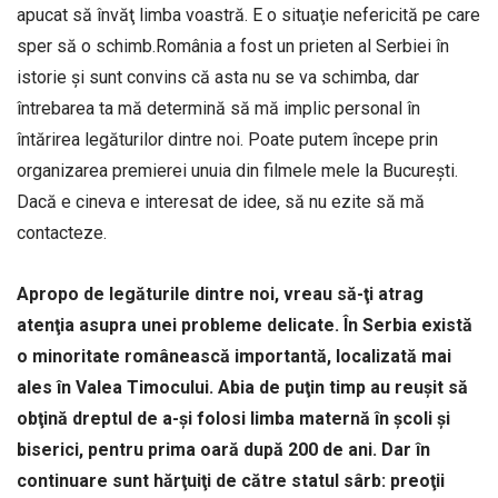
apucat să învăţ limba voastră. E o situaţie nefericită pe care
sper să o schimb.România a fost un prieten al Serbiei în
istorie şi sunt convins că asta nu se va schimba, dar
întrebarea ta mă determină să mă implic personal în
întărirea legăturilor dintre noi. Poate putem începe prin
organizarea premierei unuia din filmele mele la Bucureşti.
Dacă e cineva e interesat de idee, să nu ezite să mă
contacteze.
Apropo de legăturile dintre noi, vreau să-ţi atrag
atenţia asupra unei probleme delicate. În Serbia există
o minoritate românească importantă, localizată mai
ales în Valea Timocului. Abia de puţin timp au reuşit să
obţină dreptul de a-şi folosi limba maternă în şcoli şi
biserici, pentru prima oară după 200 de ani. Dar în
continuare sunt hărţuiţi de către statul sârb: preoţii