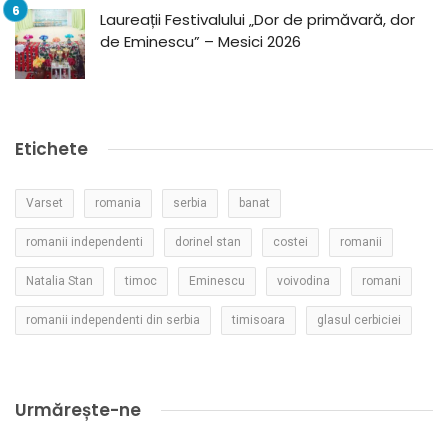
Laureații Festivalului „Dor de primăvară, dor
de Eminescu” – Mesici 2026
Etichete
Varset
romania
serbia
banat
romanii independenti
dorinel stan
costei
romanii
Natalia Stan
timoc
Eminescu
voivodina
romani
romanii independenti din serbia
timisoara
glasul cerbiciei
Urmărește-ne