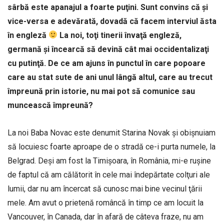
sârbă este apanajul a foarte puţini. Sunt convins că şi
vice-versa e adevărată, dovadă că facem interviul ăsta
în engleză
La noi, toţi tinerii învaţă engleză,
germană şi încearcă să devină cât mai occidentalizaţi
cu putinţă. De ce am ajuns în punctul în care popoare
care au stat sute de ani unul lângă altul, care au trecut
împreună prin istorie, nu mai pot să comunice sau
muncească împreună?
La noi Baba Novac este denumit Starina Novak şi obişnuiam
să locuiesc foarte aproape de o stradă ce-i purta numele, la
Belgrad. Deşi am fost la Timişoara, în România, mi-e ruşine
de faptul că am călătorit în cele mai îndepărtate colţuri ale
lumii, dar nu am încercat să cunosc mai bine vecinul ţării
mele. Am avut o prietenă româncă în timp ce am locuit la
Vancouver, în Canada, dar în afară de câteva fraze, nu am