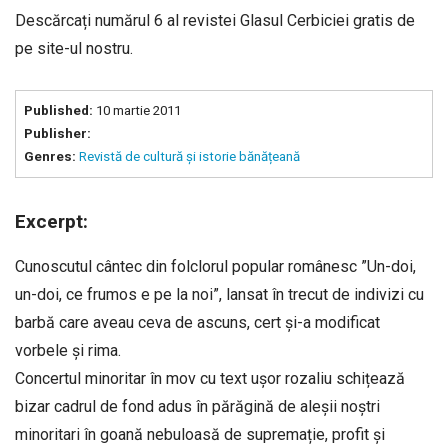
Descărcați numărul 6 al revistei Glasul Cerbiciei gratis de
pe site-ul nostru.
Published:
10 martie 2011
Publisher:
Genres:
Revistă de cultură și istorie bănățeană
Excerpt:
Cunoscutul cântec din folclorul popular românesc ”Un-doi,
un-doi, ce frumos e pe la noi”, lansat în trecut de indivizi cu
barbă care aveau ceva de ascuns, cert și-a modificat
vorbele și rima.
Concertul minoritar în mov cu text ușor rozaliu schițează
bizar cadrul de fond adus în părăgină de aleșii noștri
minoritari în goană nebuloasă de supremație, profit și