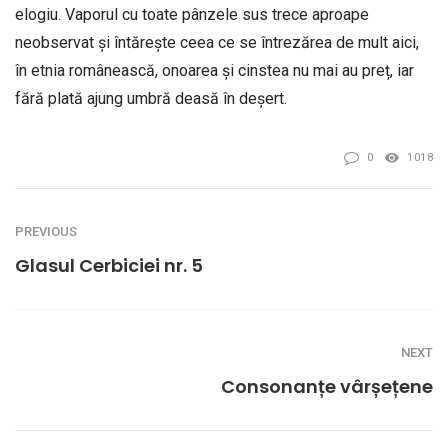
elogiu. Vaporul cu toate pânzele sus trece aproape
neobservat și întărește ceea ce se întrezărea de mult aici,
în etnia românească, onoarea și cinstea nu mai au preț, iar
fără plată ajung umbră deasă în deșert.
0
1018
PREVIOUS
Glasul Cerbiciei nr. 5
NEXT
Consonanțe vârșețene