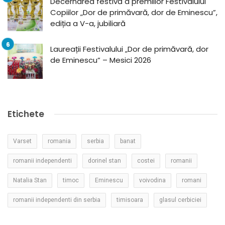
Decernarea festivă a premiilor Festivalului
Copiilor „Dor de primăvară, dor de Eminescu”,
ediția a V-a, jubiliară
Laureații Festivalului „Dor de primăvară, dor
de Eminescu” – Mesici 2026
Etichete
Varset
romania
serbia
banat
romanii independenti
dorinel stan
costei
romanii
Natalia Stan
timoc
Eminescu
voivodina
romani
romanii independenti din serbia
timisoara
glasul cerbiciei