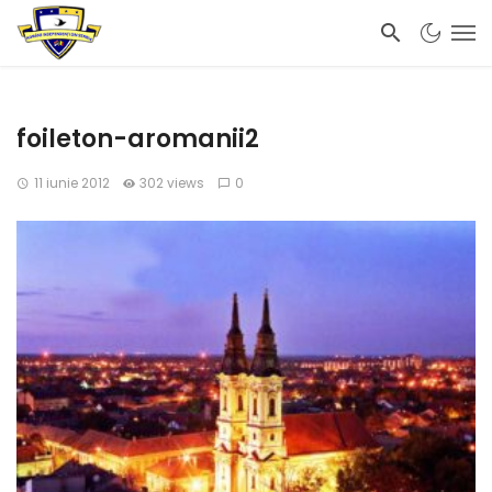
foileton-aromanii2
11 iunie 2012
302 views
0