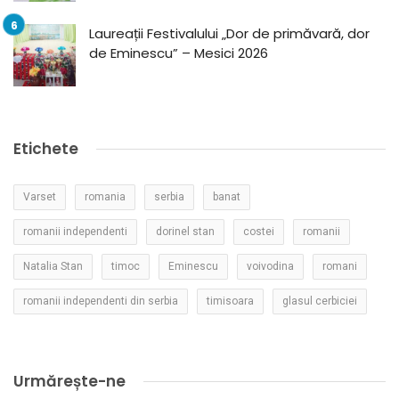
Laureații Festivalului „Dor de primăvară, dor
de Eminescu” – Mesici 2026
Etichete
Varset
romania
serbia
banat
romanii independenti
dorinel stan
costei
romanii
Natalia Stan
timoc
Eminescu
voivodina
romani
romanii independenti din serbia
timisoara
glasul cerbiciei
Urmărește-ne