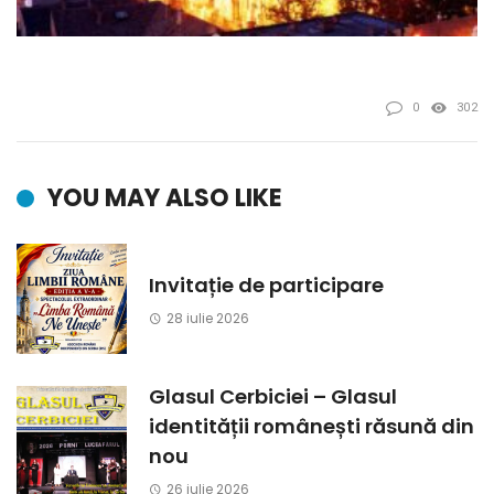
0
302
YOU MAY ALSO LIKE
Invitație de participare
28 iulie 2026
Glasul Cerbiciei – Glasul
identității românești răsună din
nou
26 iulie 2026