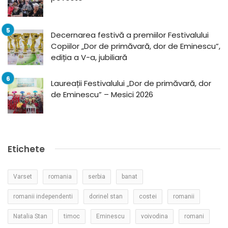
Decernarea festivă a premiilor Festivalului
Copiilor „Dor de primăvară, dor de Eminescu”,
ediția a V-a, jubiliară
Laureații Festivalului „Dor de primăvară, dor
de Eminescu” – Mesici 2026
Etichete
Varset
romania
serbia
banat
romanii independenti
dorinel stan
costei
romanii
Natalia Stan
timoc
Eminescu
voivodina
romani