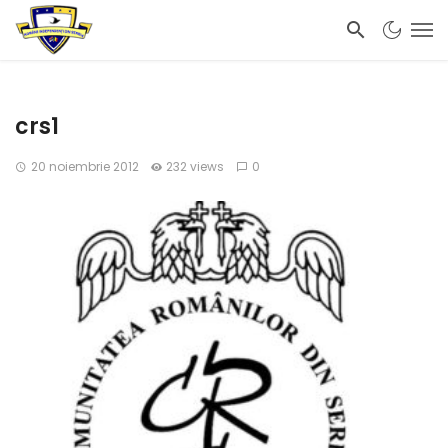
crs1
20 noiembrie 2012
232 views
0